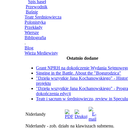
Spis haseł
Przewodnik
Baśnie
Teatr Średniowiecza
Polonistyka
Przekłady
Wiersze
Bibliografia
.
Blog
Wieża Mediewisty
Ostatnio dodane
Grant NPRH na dokończenie Wydania Sejmoweg
Singing in the Battle. About the "Bogurodzica"
"Dzieła wszystkie Jana Kochanowskiego" - Histor
projektu
"Dzieła wszystkie Jana Kochanowskiego" - Progr
dokończenia edycji
Teatr i sacrum w średniowieczu, review in Specul
Niderlandy
Niderlandy - zob. działy na klawiszach submenu.