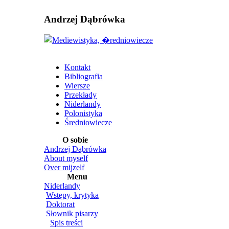
Andrzej Dąbrówka
Kontakt
Bibliografia
Wiersze
Przekłady
Niderlandy
Polonistyka
Średniowiecze
O sobie
Andrzej Dąbrówka
About myself
Over mijzelf
Menu
Niderlandy
Wstępy, krytyka
Doktorat
Słownik pisarzy
Spis treści