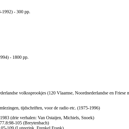
8-1992) - 300 pp.
994) - 1800 pp.
ederlandse volkssprookjes (120 Vlaamse, Noordnederlandse en Friese 
mlezingen, tijdschriften, voor de radio etc. (1975-1996)
1983 (drie verhalen: Van Ostaijen, Michiels, Snoek)
8:98-105 (Breytenbach)
5-109 (Lutgerink, Frenkel Frank)