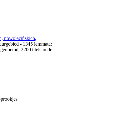
h, nowołacińskich,
tuurgebied - 1345 lemmata:
 genoemd, 2200 titels in de
sprookjes