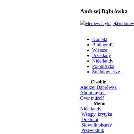
Andrzej Dąbrówka
Kontakt
Bibliografia
Wiersze
Przekłady
Niderlandy
Polonistyka
Średniowiecze
O sobie
Andrzej Dąbrówka
About myself
Over mijzelf
Menu
Niderlandy
Wstępy, krytyka
Doktorat
Słownik pisarzy
Przewodnik