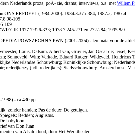
modern Nederlands proza, poĂ«zie, drama; interviews, o.a. met
Willem F
aan ONS ERFDEEL (1984-2000): 1984.3:375-384, 1987.2, 1987.4
8:98-105
5-109
CIE 1977.7:326-333; 1978.7:245-271 en 272-284; 1995.8/9
IA POWSZECHNA PWN (2001-2004) - lemmata voor de afdeling
eester, Louis; Dalsum, Albert van; Gruyter, Jan Oscar de; Iersel, Kee
em; Sonneveld, Wim; Verkade, Eduard Rutger; Wijdeveld, Hendricus 
nklijke Nederlandse Schouwburg; Koninklijke Schouwburg; Nederland
atr; rederijkerzy (ndl. rederijkers); Stadsschouwburg, Amsterdamse; Vl
-1988) - ca 430 pp.
ijk, zonder handen; Pas de deux; De getuigen.
 Spiegels; Bedden; Augustus.
 De babyfoon
brief van Don Juan
menten van Als de dood, door Het Werktheater