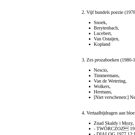
2. Vijf bundels poezie (197
Snoek,
Breytenbach,
Lucebert,
Van Ostaijen,
Kopland
3. Zes prozaboeken (1980-1
Nescio,
Timmermans,
Van de Wetering,
Wolkers,
Hermans,
[Niet verschenen:] N
4. Vertaalbijdragen aan bloe
Znad Skaldy i Mozy, 
- TWÓRCZOZ 1977.
- DIALOG 1977.12:10