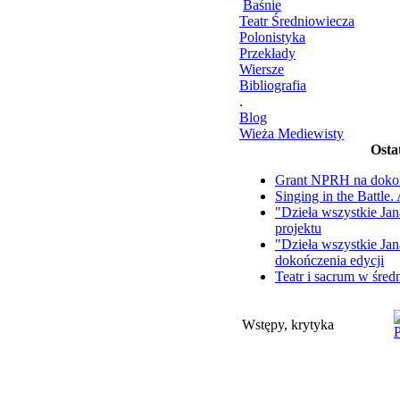
Baśnie
Teatr Średniowiecza
Polonistyka
Przekłady
Wiersze
Bibliografia
.
Blog
Wieża Mediewisty
Osta
Grant NPRH na doko
Singing in the Battle
"Dzieła wszystkie Ja
projektu
"Dzieła wszystkie Ja
dokończenia edycji
Teatr i sacrum w śre
Wstępy, krytyka