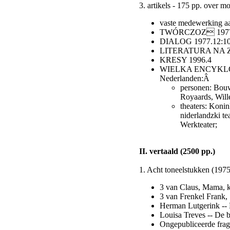
3. artikels - 175 pp. over 
vaste medewerking 
TWÓRCZOZ 1977.
DIALOG 1977.12:10
LITERATURA NA ZWIE
KRESY 1996.4
WIELKA ENCYKLOPED
Nederlanden:Â
personen: Bouwm
Royaards, Will
theaters: Koni
niderlandzki te
Werkteater;
II. vertaald (2500 pp.)
1. Acht toneelstukken (1975
3 van Claus, Mama, k
3 van Frenkel Frank,
Herman Lutgerink --
Louisa Treves -- De 
Ongepubliceerde frag