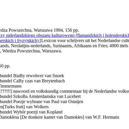
edza Powszechna, Warszawa 1994, 156 pp.
rzy niderlandzkiego obszaru kulturowego (flamandzkich i holenderskic
erskich i fryzyjskich)
[Lexicon voor schrijvers uit het Nederlandse cul
nds, Neolatijns-nederlands, Surinaams, Afrikaans en Fries; 4900 titels
pp., Wiedza Powszechna, Warszawa.
50 pp.
enbundel BiaBy rewolwer van Snoek
nbundel CaBy czas van Breytenbach
r Timmermans
it???!!!] nawoord en volkskundig commentaar bij de Nederlandse volks
enbundel SzkoBa Amsterdamska van Lucebert
nbundel Poezje wybrane van Paul van Ostaijen
[Turks fruit] van Wolkers
nbundel Wybór poezji van Kopland
 Damoklesa [De donkere kamer van Damokles] van W.F. Hermans