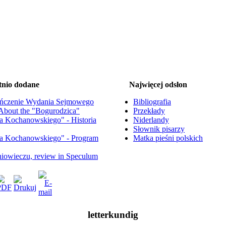
tnio dodane
Najwięcej odsłon
ńczenie Wydania Sejmowego
Bibliografia
. About the "Bogurodzica"
Przekłady
na Kochanowskiego" - Historia
Niderlandy
Słownik pisarzy
na Kochanowskiego" - Program
Matka pieśni polskich
dniowieczu, review in Speculum
letterkundig