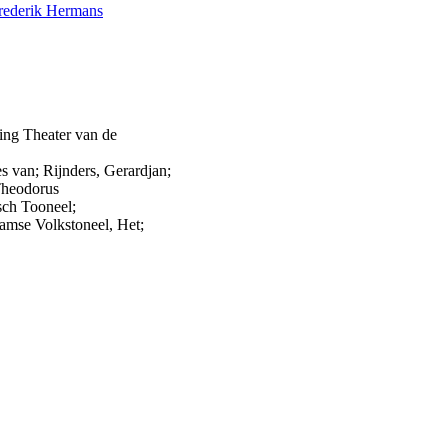
rederik Hermans
 Theater van de
s van; Rijnders, Gerardjan;
Theodorus
sch Tooneel;
aamse Volkstoneel, Het;