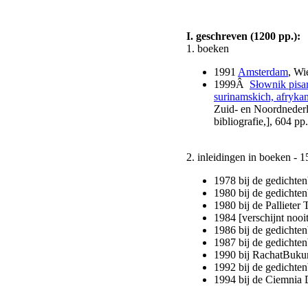
I. geschreven (1200 pp.):
1. boeken
1991
Amsterdam
, Wi
1999Â
Słownik pisa
surinamskich, afrykan
Zuid- en Noordnederla
bibliografie,], 604 
2. inleidingen in boeken - 1
1978 bij de gedicht
1980 bij de gedichte
1980 bij de Palliete
1984 [verschijnt noo
1986 bij de gedicht
1987 bij de gedichte
1990 bij RachatBukum
1992 bij de gedichte
1994 bij de Ciemnia