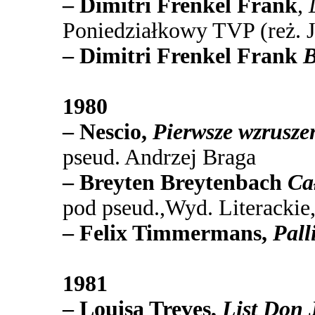
– Dimitri Frenkel Frank
,
Poniedziałkowy TVP (reż. 
– Dimitri Frenkel Frank
B
1980
– Nescio,
Pierwsze wzrusze
pseud. Andrzej Braga
– Breyten Breytenbach
Cał
pod pseud.,Wyd. Literacki
– Felix Timmermans,
Palli
1981
– Louisa Treves,
List Don