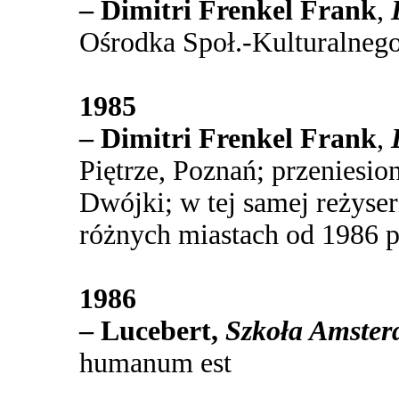
– Dimitri Frenkel Frank
,
Ośrodka Społ.-Kulturalneg
1985
– Dimitri Frenkel Frank
,
Piętrze, Poznań; przeniesion
Dwójki; w tej samej reżyse
różnych miastach od 1986 p
1986
– Lucebert,
Szkoła Amster
humanum est