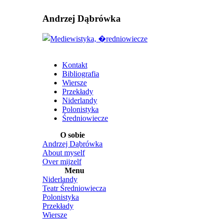
Andrzej Dąbrówka
Kontakt
Bibliografia
Wiersze
Przekłady
Niderlandy
Polonistyka
Średniowiecze
O sobie
Andrzej Dąbrówka
About myself
Over mijzelf
Menu
Niderlandy
Teatr Średniowiecza
Polonistyka
Przekłady
Wiersze