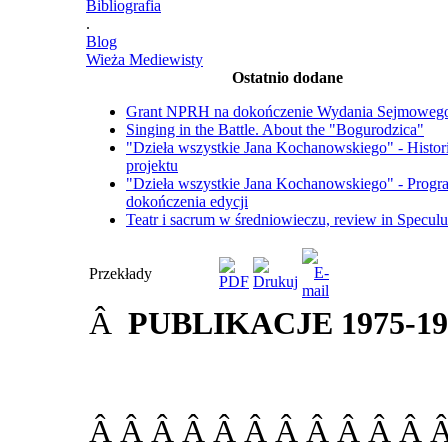
Bibliografia
.
Blog
Wieża Mediewisty
Ostatnio dodane
Grant NPRH na dokończenie Wydania Sejmoweg
Singing in the Battle. About the "Bogurodzica"
"Dzieła wszystkie Jana Kochanowskiego" - Histor
projektu
"Dzieła wszystkie Jana Kochanowskiego" - Progr
dokończenia edycji
Teatr i sacrum w średniowieczu, review in Specul
Przekłady
Â
PUBLIKACJE 1975-199
Â Â Â Â Â Â Â Â Â Â Â