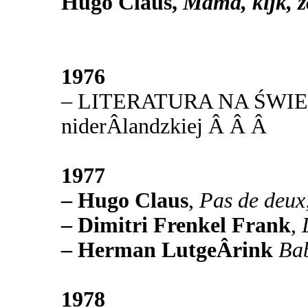
Hugo Claus,
Mama, kijk, 
1976
– LITERATURA NA ŚWIECIE 
niderÂ­landzkiej Â Â Â
1977
– Hugo Claus
,
Pas de deux
– Dimitri Frenkel Frank
,
– Herman LutgeÂ­rink
Ba
1978