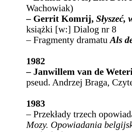
Wachowiak)
– Gerrit Komrij,
Słyszeć, 
książki [w:] Dialog nr 8
– Fragmenty dramatu
Als d
1982
– Janwillem van de Weteri
pseud. Andrzej Braga,
Czyt
1983
– Przekłady trzech opowia
Mozy. Opowiadania belgijs