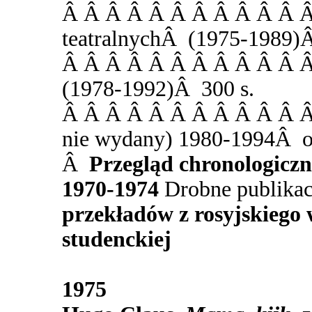
Â Â Â Â Â Â Â Â Â Â Â Â 
teatralnychÂ (1975-1989)Â
Â Â Â Â Â Â Â Â Â Â Â Â
(1978-1992)Â 300 s.
Â Â Â Â Â Â Â Â Â Â Â Â
nie wydany) 1980-1994Â ok
Â
Przegląd chronologicz
1970-1974
Drobne publika
przekładów z rosyjskiego 
studenckiej
1975