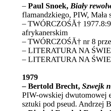
–
Paul Snoek,
Biały
rewol
flamandzkiego, PIW, Mała se
– TWÓRCZOŚĂ† 1977.8:98-
afrykanerskim
– TWÓRCZOŚĂ† nr 8 przek
– LITERATURA NA ŚWIECIE
– LITERATURA NA ŚWIECIE
1979
– Bertold Brecht,
Szwejk n
PIW-owskiej dwutomowej ed
sztuki pod pseud. Andrzej 