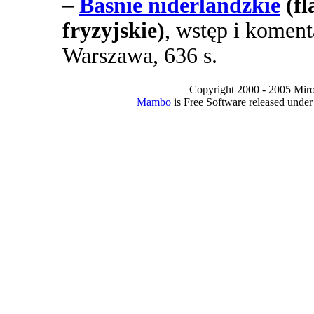
–
Baśnie niderlandzkie
(fl
fryzyjskie)
, wstęp i koment
Warszawa, 636 s.
Copyright 2000 - 2005 Miro I
Mambo
is Free Software released unde