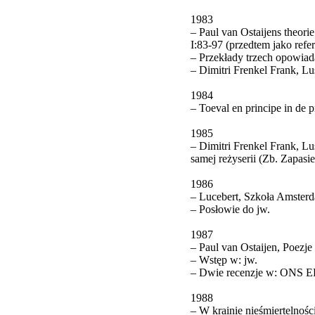
1983
– Paul van Ostaijens theo
I:83-97 (przedtem jako ref
– Przekłady trzech opowiad
– Dimitri Frenkel Frank, L
1984
– Toeval en principe in de 
1985
– Dimitri Frenkel Frank, Lus
samej reżyserii (Zb. Zapas
1986
– Lucebert, Szkoła Amsterd
– Posłowie do jw.
1987
– Paul van Ostaijen, Poez
– Wstęp w: jw.
– Dwie recenzje w: ONS E
1988
– W krainie nieśmiertelnośc