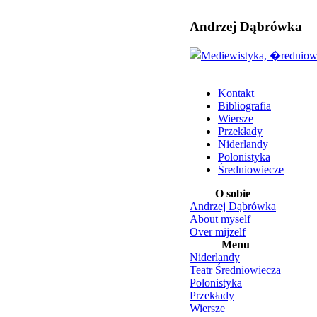
Andrzej Dąbrówka
Kontakt
Bibliografia
Wiersze
Przekłady
Niderlandy
Polonistyka
Średniowiecze
O sobie
Andrzej Dąbrówka
About myself
Over mijzelf
Menu
Niderlandy
Teatr Średniowiecza
Polonistyka
Przekłady
Wiersze