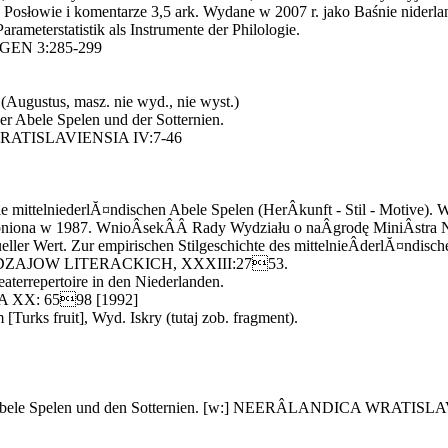
 Posłowie i komentarze 3,5 ark. Wydane w 2007 r. jako Baśnie niderla
arameterstatistik als Instrumente der Philologie.
GEN 3:285-299
(Augustus, masz. nie wyd., nie wyst.)
er Abele Spelen und der Sotternien.
RATISLAVIENSIA IV:7-46
 mittelniederlĂ¤ndischen Abele Spelen (HerÂ­kunft - Stil - Motive). 
oniona w 1987. WnioÂ­sekÂ­Â­ Rady Wydziału o naÂ­grodę MiniÂ­stra N
eller Wert. Zur empirischen Stilgeschichte des mittelnieÂ­derlĂ¤ndisc
DZAJOW LITERACKICH, XXXIII:2753.
aterrepertoire in den Niederlanden.
 XX: 6598 [1992]
[Turks fruit], Wyd. Iskry (tutaj zob. fragment).
 Abele Spelen und den Sotternien. [w:] NEERÂ­LANDICA WRATISL