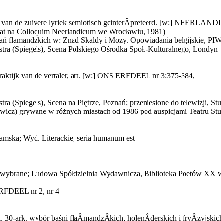
rie van de zuivere lyriek semiotisch geinterÂ­preteerd. [w:] NE
erat na Colloquim Neerlandicum we Wrocławiu, 1981)
ań flamandzkich w: Znad Skaldy i Mozy. Opowiadania belgijskie, PIW
ustra (Spiegels), Scena Polskiego Ośrodka Społ.-Kulturalnego, Londyn
praktijk van de vertaler, art. [w:] ONS ERFDEEL nr 3:375-384,
tra (Spiegels), Scena na Piętrze, Poznań; przeniesione do telewizji, St
iewicz) grywane w różnych miastach od 1986 pod auspicjami Teatru Stu
amska; Wyd. Literackie, seria humanum est
je wybrane; Ludowa Spółdzielnia Wydawnicza, Biblioteka Poetów XX 
RFDEEL nr 2, nr 4
i, 30-ark. wybór baśni flaÂ­mandzÂ­kich, holenÂ­derskich i fryÂ­zyjsk