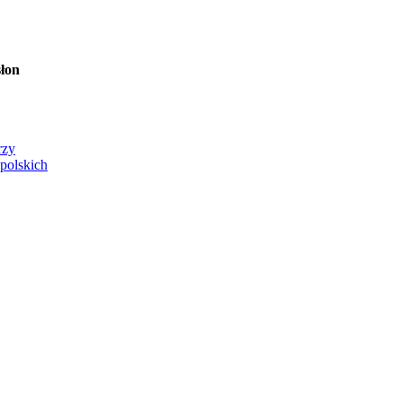
łon
rzy
 polskich