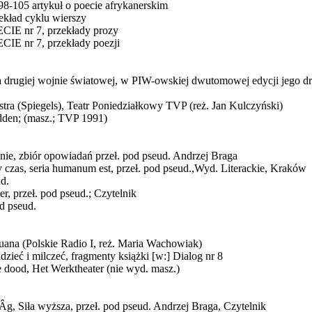
05 artykuł o poecie afrykanerskim
ład cyklu wierszy
E nr 7, przekłady prozy
 nr 7, przekłady poezji
a drugiej wojnie światowej, w PIW-owskiej dwutomowej edycji jego dr
stra (Spiegels), Teatr Poniedziałkowy TVP (reż. Jan Kulczyński)
dden; (masz.; TVP 1991)
nie, zbiór opowiadań przeł. pod pseud. Andrzej Braga
 czas, seria humanum est, przeł. pod pseud.,Wyd. Literackie, Kraków
d.
er, przeł. pod pseud.; Czytelnik
d pseud.
Juana (Polskie Radio I, reż. Maria Wachowiak)
dzieć i milczeć, fragmenty książki [w:] Dialog nr 8
 dood, Het Werktheater (nie wyd. masz.)
­g, Siła wyższa, przeł. pod pseud. Andrzej Braga, Czytelnik