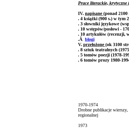
Prace literackie, krytyczne 
IV.
napisane
(ponad 2100 
. 4 książki (900 s.) w tym 
. 3 słowniki językowe (wsp
. 10 wstępów/posłowi - 170
. 10 artykułów (recenzji,
.Â
blogi
V.
przełożone
(ok 3100 str
. 8 sztuk teatralnych (1975
. 5 tomów poezji (1978-199
. 6 tomów prozy 1980-1994
1970-1974
Drobne publikacje wierszy, 
regionalnej
1973