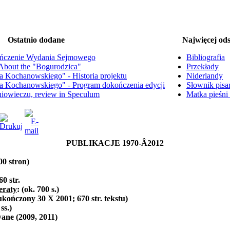
Ostatnio dodane
Najwięcej ods
ńczenie Wydania Sejmowego
Bibliografia
. About the "Bogurodzica"
Przekłady
na Kochanowskiego" - Historia projektu
Niderlandy
na Kochanowskiego" - Program dokończenia edycji
Słownik pisa
dniowieczu, review in Speculum
Matka pieśni
PUBLIKACJE 1970-Â­2012
00 stron)
60 str.
feraty
: (ok. 700 s.)
kończony 30 X 2001; 670 str. tekstu)
ss.)
ane (2009, 2011)