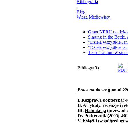
Bibliografia
.
Blog
Wieża Mediewisty
Grant NPRH na doko
Singing in the Battle
"Dzieła wszystkie Ja
"Dzieła wszystkie Ja
Teatr i sacrum w śre
Bibliografia
Prace naukowe
(ponad 22
I.
Rozprawa doktorska
: 4
II.
Artykuły, recenzje i re
III.
Habilitacja
(przewód u
IV. Podręcznik (2005; 430 
V. Książki (współ)redagow