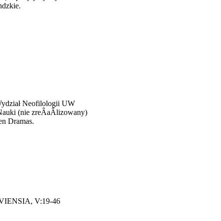
ndzkie.
Wydział Neofilologii UW
auki (nie zreÂ­aÂ­lizowany)
hen Dramas.
AVIENSIA, V:19-46