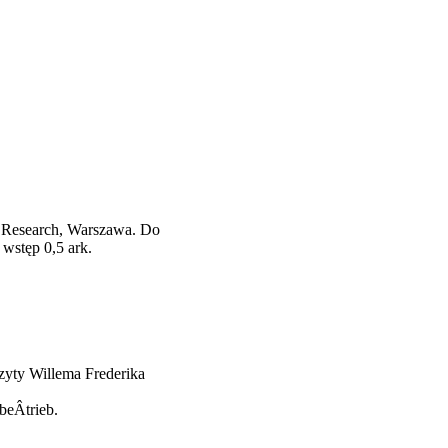
 Research, Warszawa. Do
wstęp 0,5 ark.
izyty Willema Frederika
beÂ­trieb.