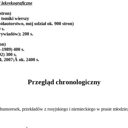
i leksykograficzne
stron)
2 tomiki wierszy
ółautorstwo, mój udział ok. 900 stron)
 s.
 wywiadów); 200 s.
on)
-1989) 400 s.
2) 300 s.
, 2007;Â ok. 2400 s.
Przegląd chronologiczny
humoresek, przekładów z rosyjskiego i niemieckiego w prasie młodzież