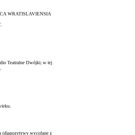
ERLANDICA WRATISLAVIENSIA
.
udio Teatralne Dwójki; w tej
.
wieku.
ich (diapozytywy wycofane z