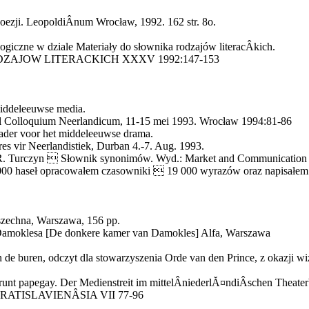
ezji. LeopoldiÂ­num Wrocław, 1992. 162 str. 8o.
ogiczne w dziale Materiały do słownika rodzajów literacÂ­kich.
DZAJOW LITERACKICH XXXV 1992:147-153
middeleeuwse media.
l Colloquium Neerlandicum, 11-15 mei 1993. Wrocław 1994:81-86
kader voor het middeleeuwse drama.
res vir Neerlandistiek, Durban 4.-7. Aug. 1993.
 R. Turczyn  Słownik synonimów. Wyd.: Market and Communication
3 000 haseł opracowałem czasowniki  19 000 wyrazów oraz napisałem 
zechna, Warszawa, 156 pp.
Damoklesa [De donkere kamer van Damokles] Alfa, Warszawa
n de buren, odczyt dla stowarzyszenia Orde van den Prince, z okazji w
erunt papegay. Der Medienstreit im mittelÂ­niederlĂ¤ndiÂ­schen Theater
ATISLAVIENÂ­SIA VII 77-96