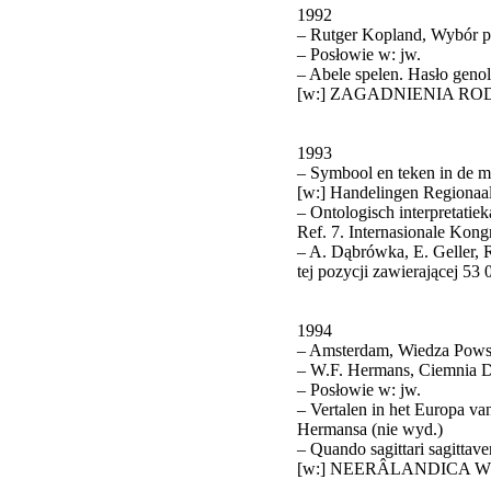
1992
– Rutger Kopland, Wybór po
– Posłowie w: jw.
– Abele spelen. Hasło genol
[w:] ZAGADNIENIA RO
1993
– Symbool en teken in de 
[w:] Handelingen Regionaa
– Ontologisch interpretatie
Ref. 7. Internasionale Kong
– A. Dąbrówka, E. Geller,
tej pozycji zawierającej 5
1994
– Amsterdam, Wiedza Pows
– W.F. Hermans, Ciemnia 
– Posłowie w: jw.
– Vertalen in het Europa va
Hermansa (nie wyd.)
– Quando sagittari sagittav
[w:] NEERÂ­LANDICA WR