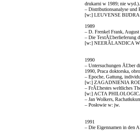
drukarni w 1989; nie wyd.).
– Distributionsanalyse und P
[w:] LEUVENSE BIJDRA
1989
– D. Frenkel Frank, August 
– Die TextĂĽberlieferung d
[w:] NEERÂ­LANDICA W
1990
– Untersuchungen ĂĽber die
1990, Praca doktorska, obr
– Epoche, Gattung, individu
[w:] ZAGADNIENIA RO
– FrĂĽhestes weltliches The
[w:] ACTA PHILOLOGICA
– Jan Wolkers, Rachatłukum 
– Posłowie w: jw.
1991
– Die Eigennamen in den