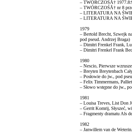
– TWÓRCZOŚĂ† 1977.8:98-1
– TWÓRCZOŚĂ† nr 8 przek
– LITERATURA NA ŚWIECI
– LITERATURA NA ŚWIECIE
1979
– Bertold Brecht, Szwejk n
pod pseud. Andrzej Braga)
– Dimitri Frenkel Frank, Lu
– Dimitri Frenkel Frank Be
1980
– Nescio, Pierwsze wzrusze
– Breyten Breytenbach Cały
– Posłowie do jw., pod pseu
– Felix Timmermans, Palliet
– Słowo wstępne do jw., po
1981
– Louisa Treves, List Don 
– Gerrit Komrij, Słyszeć, wi
– Fragmenty dramatu Als de
1982
– Janwillem van de WeterinÂ