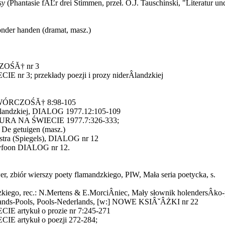
sy
(Phantasie fĂĽr drei Stimmen, przeł. O.J. Tauschinski, "Literatur und
nder handen (dramat, masz.)
CZOŚĂ† nr 3
r 3; przekłady poezji i prozy niderÂ­landzkiej
, TWÓRCZOŚĂ† 8:98-105
erlandzkiej, DIALOG 1977.12:105-109
TURA NA ŚWIECIE 1977.7:326-333;
 De getuigen (masz.)
ustra (Spiegels), DIALOG nr 12
yfoon DIALOG nr 12.
r, zbiór wierszy poety flamandzkiego, PIW, Mała seria poetycka, s.
kiego, rec.: N.Mertens & E.MorciÂ­niec, Mały słownik holendersÂ­ko-p
ands-Pools, Pools-Nederlands, [w:] NOWE KSIÂˇÂŻKI nr 22
 artykuł o prozie nr 7:245-271
 artykuł o poezji 272-284;