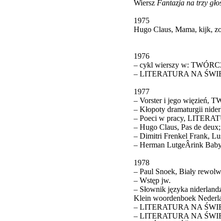
Wiersz
Fantazja na trzy gło
1975
Hugo Claus, Mama, kijk, zo
1976
– cykl wierszy w: TWÓR
– LITERATURA NA ŚWIECIE n
1977
– Vorster i jego więzień
– Kłopoty dramaturgii nid
– Poeci w pracy, LITERA
– Hugo Claus, Pas de deux;
– Dimitri Frenkel Frank, L
– Herman LutgeÂ­rink Bab
1978
– Paul Snoek, Biały rewolwe
– Wstęp jw.
– Słownik języka niderlandz
Klein woordenboek Nederl
– LITERATURA NA ŚWIECIE
– LITERATURA NA ŚWIECIE