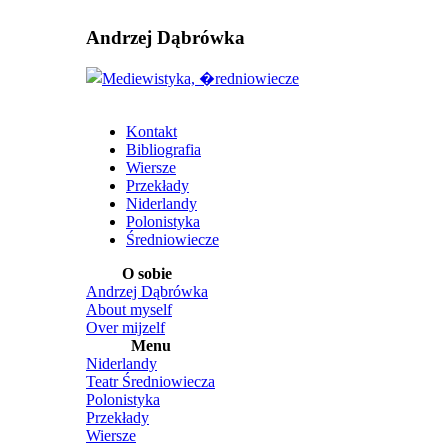
Andrzej Dąbrówka
Kontakt
Bibliografia
Wiersze
Przekłady
Niderlandy
Polonistyka
Średniowiecze
O sobie
Andrzej Dąbrówka
About myself
Over mijzelf
Menu
Niderlandy
Teatr Średniowiecza
Polonistyka
Przekłady
Wiersze