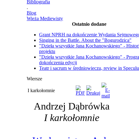
Bibliografia
.
Blog
Wieża Mediewisty
Ostatnio dodane
Grant NPRH na dokończenie Wydania Sejmoweg
Singing in the Battle. About the "Bogurodzica"
"Dzieła wszystkie Jana Kochanowskiego" - Histor
projektu
"Dzieła wszystkie Jana Kochanowskiego" - Progr
dokończenia edycji
Teatr i sacrum w średniowieczu, review in Specul
Wiersze
I karkołomnie
Andrzej Dąbrówka
I karkołomnie