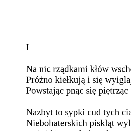
I
Na nic rządkami kłów wsch
Próżno kiełkują i się wyigla
Powstając pnąc się piętrząc
Nazbyt to sypki cud tych cia
Niebohaterskich piskląt wylę