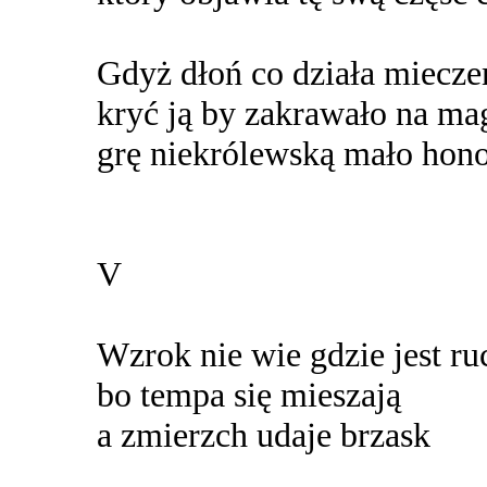
Gdyż dłoń co działa miecz
kryć ją by zakrawało na ma
grę niekrólewską mało hon
V
Wzrok nie wie gdzie jest ru
bo tempa się mieszają
a zmierzch udaje brzask