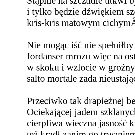
Stąpnie na szczudle utkwi b
i tylko będzie dźwiękiem sz
kris-kris matowym cichy
Nie mogąc iść nie spełniłby 
fordanser mrozu więc na ost
w skoku i wzlocie w groźny
salto mortale zada nieusta
Przeciwko tak drapieżnej be
Ociekającej jadem szklanych
cierpliwa wieczna jasność k
też kradł zanim go trwani