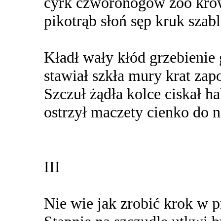
cyrk czworonogów zoo krów
pikotrąb słoń sęp kruk sza
Kładł wały kłód grzebienie 
stawiał szkła mury krat zap
Szczuł żądła kolce ciskał hak
ostrzył maczety cienko do n
III
Nie wie jak zrobić krok w 