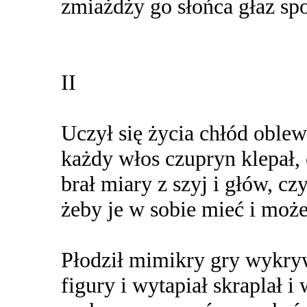
zmiażdży go słońca głaz spo
II
Uczył się życia chłód oblew
każdy włos czupryn klepał, 
brał miary z szyj i głów, cz
żeby je w sobie mieć i może
Płodził mimikry gry wykryw
figury i wytapiał skraplał i