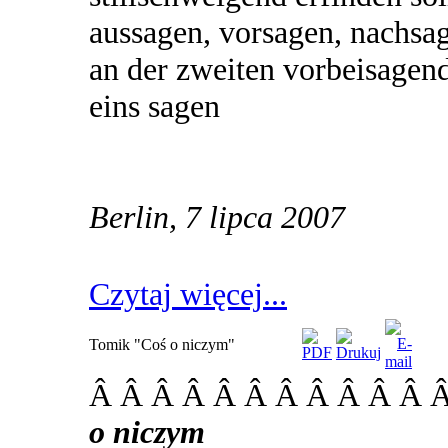
aussagen, vorsagen, nachsa
an der zweiten vorbeisagen
eins sagen
Berlin, 7 lipca 2007
Czytaj więcej...
Tomik "Coś o niczym"
Â Â Â Â Â Â Â Â Â Â Â 
o niczym