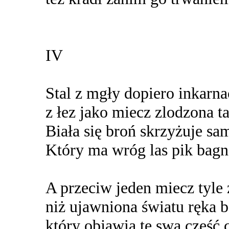
IV
Stal z mgły dopiero inkarna
z łez jako miecz zlodzona t
Biała się broń skrzyżuje s
Który ma wróg las pik bagn
A przeciw jeden miecz tyl
niż ujawniona światu ręka 
który objawia tę swą część 