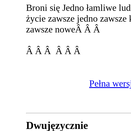
Broni się Jedno łamliwe lud
życie zawsze jedno zawsze
zawsze noweÂ Â Â
Â Â Â Â Â Â
Pełna wers
Dwujęzycznie