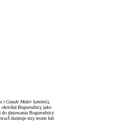
ix
i
Gaude Mater luminis
),
y określał
Bogurodzicę
jako
ji do datowania Bogurodzicy
zicaÂ
ilustruje trzy teorie lub