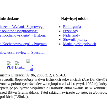
tnio dodane
Najwięcej odsłon
ńczenie Wydania Sejmowego
Bibliografia
. About the "Bogurodzica"
Przekłady
na Kochanowskiego" - Historia
Niderlandy
Słownik pisarzy
na Kochanowskiego" - Program
Matka pieśni polskich
dniowieczu, review in Speculum
miętnik Literacki”Â 96, 2005 z. 2, s. 51-63.
we źródła
Bogurodzicy
w dwu łacińskich sekwencjach (
Ave Dei Genitr
żone w polonistyce świadectwo rękopisu z 1411 r. (wyd. 1982 r.), któr
opierając polityczne wyjaśnienie Hasholda autor skłania się w konkluz
przed Bitwą Grunwaldzką. Tytuł szkicu nawiązuje do tego, że
Bogurod
polskich (T.Sinka).