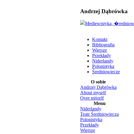
Andrzej Dąbrówka
Kontakt
Bibliografia
Wiersze
Przekłady
Niderlandy
Polonistyka
Średniowiecze
O sobie
Andrzej Dąbrówka
About myself
Over mijzelf
Menu
Niderlandy
Teatr Średniowiecza
Polonistyka
Przekłady
Wiersze