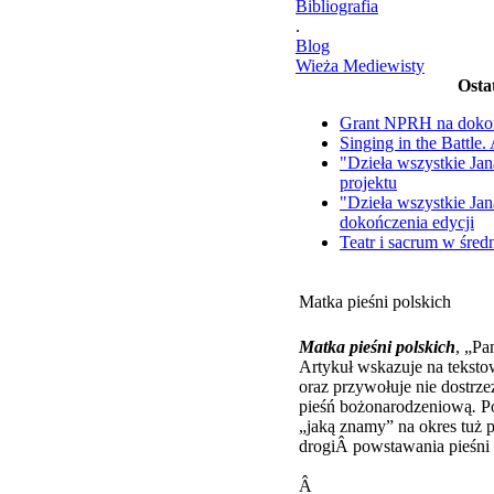
Bibliografia
.
Blog
Wieża Mediewisty
Osta
Grant NPRH na doko
Singing in the Battle
"Dzieła wszystkie Ja
projektu
"Dzieła wszystkie Ja
dokończenia edycji
Teatr i sacrum w śre
Matka pieśni polskich
Matka pieśni polskich
, „Pa
Artykuł wskazuje na teksto
oraz przywołuje nie dostrze
pieśń bożonarodzeniową
.
P
„jaką znamy” na okres tuż 
drogiÂ powstawania pieśni 
Â