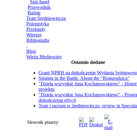
Spis haseł
Przewodnik
Baśnie
Teatr Średniowiecza
Polonistyka
Przekłady
Wiersze
Bibliografia
.
Blog
Wieża Mediewisty
Ostatnio dodane
Grant NPRH na dokończenie Wydania Sejmoweg
Singing in the Battle. About the "Bogurodzica"
"Dzieła wszystkie Jana Kochanowskiego" - Histor
projektu
"Dzieła wszystkie Jana Kochanowskiego" - Progr
dokończenia edycji
Teatr i sacrum w średniowieczu, review in Specul
Słownik pisarzy