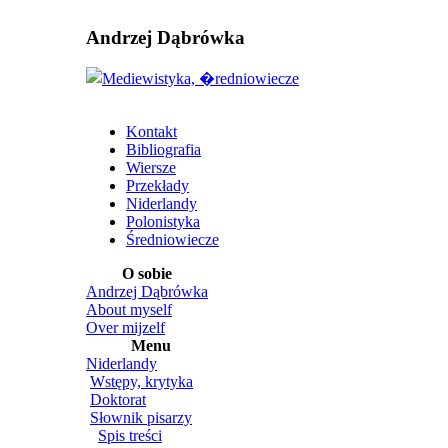
Andrzej Dąbrówka
Kontakt
Bibliografia
Wiersze
Przekłady
Niderlandy
Polonistyka
Średniowiecze
O sobie
Andrzej Dąbrówka
About myself
Over mijzelf
Menu
Niderlandy
Wstępy, krytyka
Doktorat
Słownik pisarzy
Spis treści