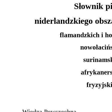
Słownik p
niderlandzkiego obs
flamandzkich i h
nowołaciń
surinams
afrykaner
fryzyjsk
Wiedza Powszechna