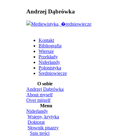
Andrzej Dąbrówka
Kontakt
Bibliografia
Wiersze
Przekłady
Niderlandy
Polonistyka
Średniowiecze
O sobie
Andrzej Dąbrówka
About myself
Over mijzelf
Menu
Niderlandy
Wstępy, krytyka
Doktorat
Słownik pisarzy
Spis treści