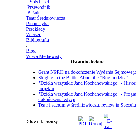
Spis haseł
Przewodnik
Baśnie
Teatr Średniowiecza
Polonistyka
Przekłady
Wiersze
Bibliografia
.
Blog
Wieża Mediewisty
Ostatnio dodane
Grant NPRH na dokończenie Wydania Sejmoweg
Singing in the Battle. About the "Bogurodzica"
"Dzieła wszystkie Jana Kochanowskiego" - Histor
projektu
"Dzieła wszystkie Jana Kochanowskiego" - Progr
dokończenia edycji
Teatr i sacrum w średniowieczu, review in Specul
Słownik pisarzy