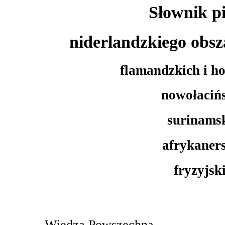
Słownik p
niderlandzkiego obs
flamandzkich i h
nowołaciń
surinams
afrykaner
fryzyjsk
Wiedza Powszechna