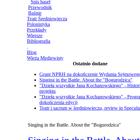
Spis haseł
Przewodnik
Baśnie
Teatr Średniowiecza
Polonistyka
Przekłady
Wiersze
Bibliografia
.
Blog
Wieża Mediewisty
Ostatnio dodane
Grant NPRH na dokończenie Wydania Sejmoweg
Singing in the Battle. About the "Bogurodzica"
"Dzieła wszystkie Jana Kochanowskiego" - Histor
projektu
"Dzieła wszystkie Jana Kochanowskiego" - Progr
dokończenia edycji
Teatr i sacrum w średniowieczu, review in Specul
Singing in the Battle. About the "Bogurodzica"