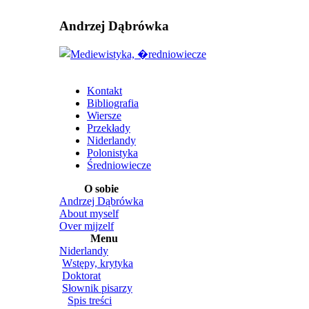
Andrzej Dąbrówka
Kontakt
Bibliografia
Wiersze
Przekłady
Niderlandy
Polonistyka
Średniowiecze
O sobie
Andrzej Dąbrówka
About myself
Over mijzelf
Menu
Niderlandy
Wstępy, krytyka
Doktorat
Słownik pisarzy
Spis treści