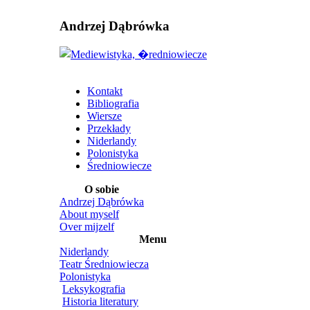
Andrzej Dąbrówka
Kontakt
Bibliografia
Wiersze
Przekłady
Niderlandy
Polonistyka
Średniowiecze
O sobie
Andrzej Dąbrówka
About myself
Over mijzelf
Menu
Niderlandy
Teatr Średniowiecza
Polonistyka
Leksykografia
Historia literatury