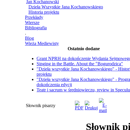
Jan Kochanowski
Dzieła Wszystkie Jana Kochanowskiego
Historia projektu
Przekłady
Wiersze
Bibliografia
.
Blog
Wieża Mediewisty
Ostatnio dodane
Grant NPRH na dokończenie Wydania Sejmoweg
Singing in the Battle. About the "Bogurodzica"
"Dzieła wszystkie Jana Kochanowskiego" - Histor
projektu
"Dzieła wszystkie Jana Kochanowskiego" - Progr
dokończenia edycji
Teatr i sacrum w średniowieczu, review in Specul
Słownik pisarzy
Słownik p