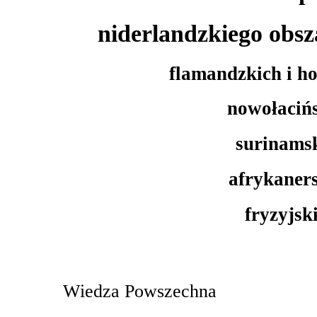
niderlandzkiego obs
flamandzkich i h
nowołaciń
surinams
afrykaner
fryzyjsk
Wiedza Powszechna