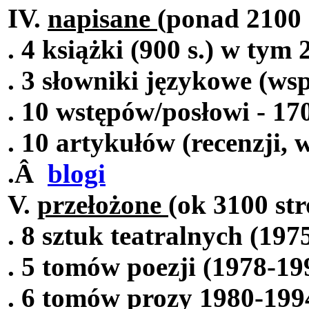
IV.
napisane
(ponad 2100 
. 4 książki (900 s.) w tym
. 3 słowniki językowe (ws
. 10 wstępów/posłowi - 170
. 10 artykułów (recenzji,
.Â
blogi
V.
przełożone
(ok 3100 str
. 8 sztuk teatralnych (197
. 5 tomów poezji (1978-199
. 6 tomów prozy 1980-1994