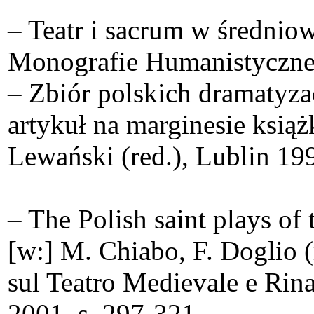
– Teatr i sacrum w średnio
Monografie Humanistyczne
– Zbiór polskich dramatyzac
artykuł na marginesie ksią
Lewański (red.), Lublin 199
– The Polish saint plays of
[w:] M. Chiabo, F. Doglio (
sul Teatro Medievale e Rin
2001, s. 297-321.