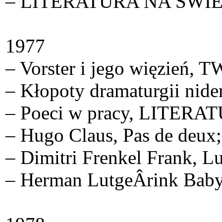
– LITERATURA NA ŚWIECIE n
1977
– Vorster i jego więzień
– Kłopoty dramaturgii nid
– Poeci w pracy, LITERA
– Hugo Claus, Pas de deux;
– Dimitri Frenkel Frank, L
– Herman LutgeÂ­rink Bab