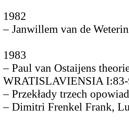
1982
– Janwillem van de WeterinÂ
1983
– Paul van Ostaijens theor
WRATISLAVIENSIA I:83-97 
– Przekłady trzech opowia
– Dimitri Frenkel Frank, L