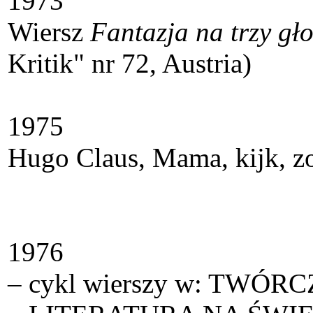
1973
Wiersz
Fantazja na trzy gł
Kritik" nr 72, Austria)
1975
Hugo Claus, Mama, kijk, z
1976
– cykl wierszy w: TWÓRC