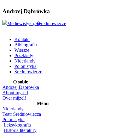
Andrzej Dąbrówka
Kontakt
Bibliografia
Wiersze
Przekłady
Niderlandy
Polonistyka
Średniowiecze
O sobie
Andrzej Dąbrówka
About myself
Over mijzelf
Menu
Niderlandy
Teatr Średniowiecza
Polonistyka
Leksykografia
Historia literatury