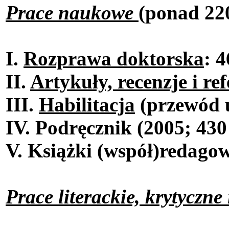
Prace naukowe
(ponad 220
I.
Rozprawa doktorska
: 4
II.
Artykuły, recenzje i re
III.
Habilitacja
(przewód u
IV. Podręcznik (2005; 430 
V. Książki (współ)redago
Prace literackie, krytyczne