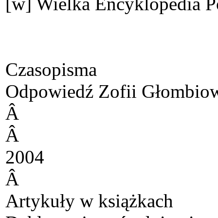
[w] Wielka Encyklopedia 
Czasopisma
Odpowiedź Zofii Głombiows
Â
Â
2004
Â
Artykuły w książkach