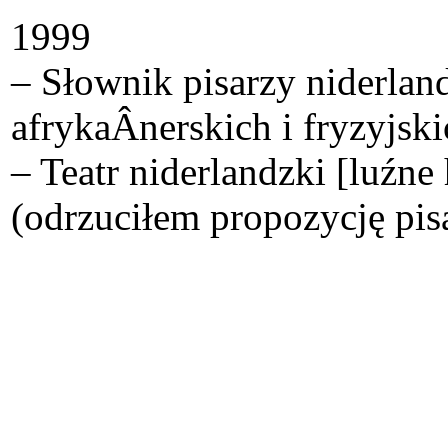
1999
– Słownik pisarzy niderlan
afrykaÂ­nerskich i fryzyjsk
– Teatr niderlandzki [luźn
(odrzuciłem propozycję pisa