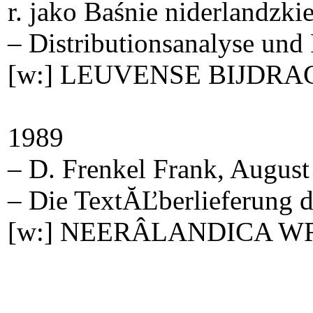
r. jako Baśnie niderlandzkie
– Distributionsanalyse und 
[w:] LEUVENSE BIJDRAG
1989
– D. Frenkel Frank, August 
– Die TextĂĽberlieferung d
[w:] NEERÂ­LANDICA WR