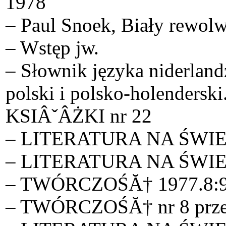
1978
– Paul Snoek, Biały rewolw
– Wstęp jw.
– Słownik języka niderland
polski i polsko-holenders
KSIÂˇÂŻKI nr 22
– LITERATURA NA ŚWIECIE
– LITERATURA NA ŚWIECIE
– TWÓRCZOŚĂ† 1977.8:98-1
– TWÓRCZOŚĂ† nr 8 przek