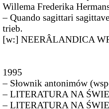
Willema Frederika Hermans
– Quando sagittari sagitta
trieb.
[w:] NEERÂ­LANDICA WR
1995
– Słownik antonimów (wsp
– LITERATURA NA ŚWIECIE 
– LITERATURA NA ŚWIECI