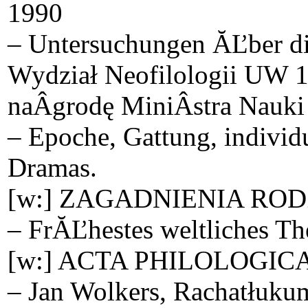
1990
– Untersuchungen ĂĽber die
Wydział Neofilologii UW 1
naÂ­grodę MiniÂ­stra Nauki 
– Epoche, Gattung, individu
Dramas.
[w:] ZAGADNIENIA ROD
– FrĂĽhestes weltliches The
[w:] ACTA PHILOLOGICA
– Jan Wolkers, Rachatłukum 