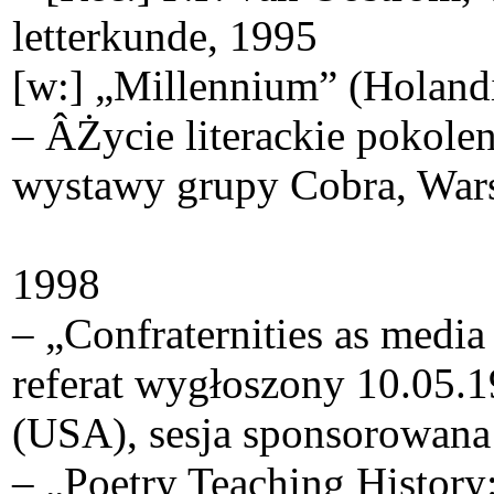
letterkunde, 1995
[w:] „Millennium” (Holandi
– ÂŻycie literackie pokolen
wystawy grupy Cobra, Warsz
1998
– „Confraternities as media
referat wygłoszony 10.05
(USA), sesja sponsorowana 
– „Poetry Teaching History: