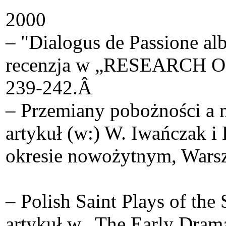
2000
– "Dialogus de Passione al
recenzja w „RESEARCH 
239-242.Â
– Przemiany pobożności a 
artykuł (w:) W. Iwańczak i
okresie nowożytnym, Warsz
– Polish Saint Plays of the
artykuł w „The Early Drama