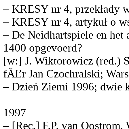
– KRESY nr 4, przekłady w
– KRESY nr 4, artykuł o ws
– De Neidhartspiele en het
1400 opgevoerd?
[w:] J. Wiktorowicz (red.) 
fĂĽr Jan Czochralski; War
– Dzień Ziemi 1996; dwie k
1997
– [Rec.] F.P. van Oostrom, 