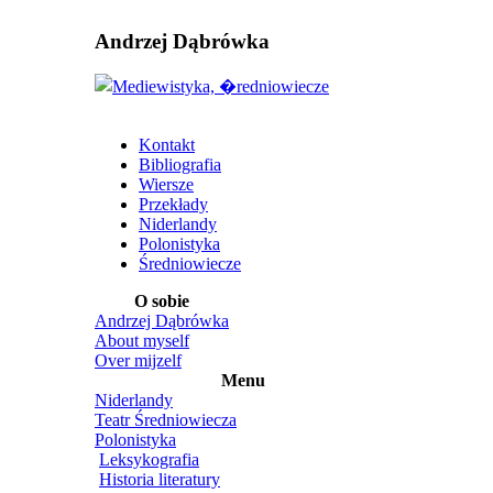
Andrzej Dąbrówka
Kontakt
Bibliografia
Wiersze
Przekłady
Niderlandy
Polonistyka
Średniowiecze
O sobie
Andrzej Dąbrówka
About myself
Over mijzelf
Menu
Niderlandy
Teatr Średniowiecza
Polonistyka
Leksykografia
Historia literatury