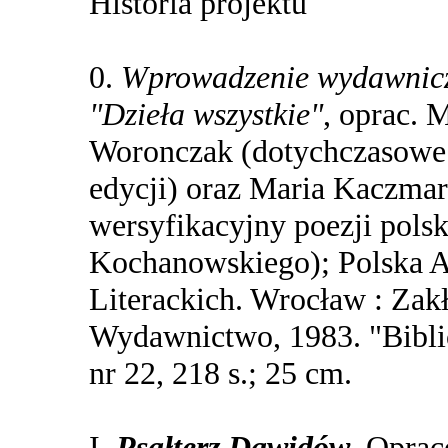
Historia projektu
0.
Wprowadzenie wydawnicz
"Dzieła wszystkie"
, oprac. 
Woronczak (dotychczasowe 
edycji) oraz Maria Kaczmar
wersyfikacyjny poezji polski
Kochanowskiego); Polska A
Literackich. Wrocław : Zak
Wydawnictwo, 1983. "Biblio
nr 22, 218 s.; 25 cm.
I.
Psałterz Dawidów
. Oprac