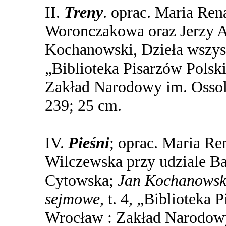
II.
Treny
. oprac. Maria Re
Woronczakowa oraz Jerzy A
Kochanowski, Dzieła wszyst
„Biblioteka Pisarzów Polski
Zakład Narodowy im. Ossol
239; 25 cm.
IV.
Pieśni
; oprac. Maria R
Wilczewska przy udziale B
Cytowska;
Jan Kochanowski
sejmowe
, t. 4, „Biblioteka 
Wrocław : Zakład Narodowy