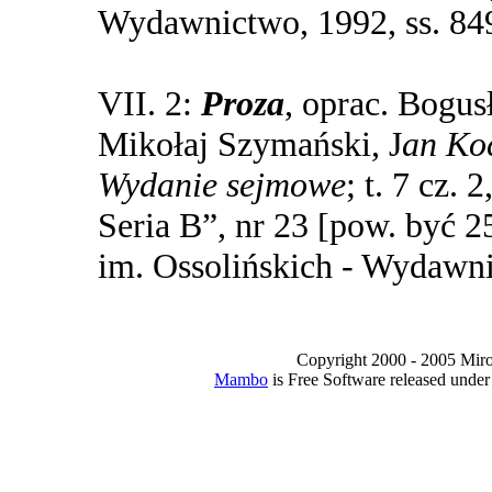
Wydawnictwo, 1992, ss. 84
VII. 2:
Proza
, oprac. Bogu
Mikołaj Szymański, J
an Koc
Wydanie sejmowe
; t. 7 cz.
Seria B”, nr 23 [pow. być 
im. Ossolińskich - Wydawni
Copyright 2000 - 2005 Miro I
Mambo
is Free Software released unde