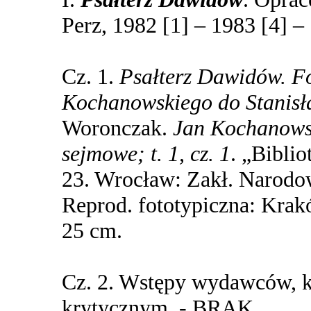
Perz, 1982 [1] – 1983 [4] –
Cz. 1.
Psałterz Dawidów. Fo
Kochanowskiego do Stanis
Woronczak.
Jan Kochanowsk
sejmowe; t. 1, cz. 1
. „Biblio
23. Wrocław: Zakł. Narodow
Reprod. fototypiczna: Krak
25 cm.
Cz. 2. Wstępy wydawców, k
krytycznym. - BRAK