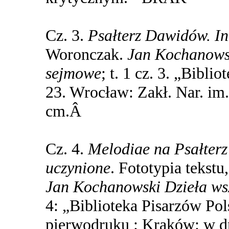
Cz. 3.
Psałterz Dawidów. In
Woronczak.
Jan Kochanowsk
sejmowe
; t. 1 cz. 3. „Bibli
23. Wrocław: Zakł. Nar. im.
cm.Â
Cz. 4.
Melodiae na Psałterz
uczynione
. Fototypia tekst
Jan Kochanowski Dzieła ws
4: „Biblioteka Pisarzów Pol
pierwodruku : Kraków: w d