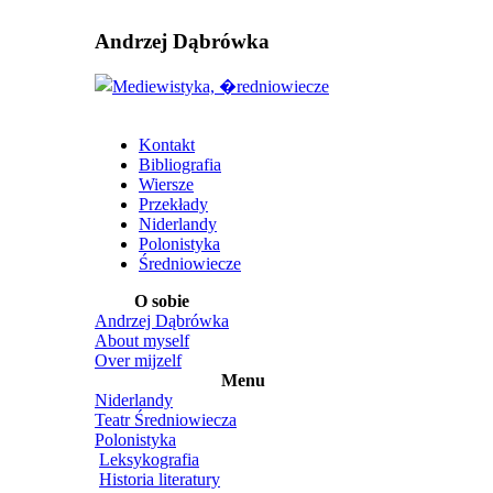
Andrzej Dąbrówka
Kontakt
Bibliografia
Wiersze
Przekłady
Niderlandy
Polonistyka
Średniowiecze
O sobie
Andrzej Dąbrówka
About myself
Over mijzelf
Menu
Niderlandy
Teatr Średniowiecza
Polonistyka
Leksykografia
Historia literatury