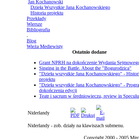
Jan Kochanowski
Dzieła Wszystkie Jana Kochanowskiego
Historia projektu
Przekłady
Wiersze
Bibliografia
.
Blog
Wieża Mediewisty
Ostatnio dodane
Grant NPRH na dokończenie Wydania Sejmoweg
Singing in the Battle. About the "Bogurodzica"
"Dzieła wszystkie Jana Kochanowskiego" - Histor
projektu
"Dzieła wszystkie Jana Kochanowskiego" - Progr
dokończenia edycji
Teatr i sacrum w średniowieczu, review in Specul
Niderlandy
Niderlandy - zob. działy na klawiszach submenu.
Copyright 2000 - 2005 Miro I