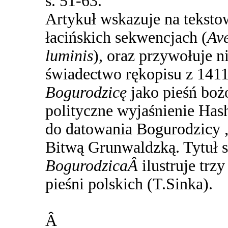
s. 51-63.
Artykuł wskazuje na teksto
łacińskich sekwencjach (
Ave
luminis
), oraz przywołuje n
świadectwo rękopisu z 1411 r
Bogurodzicę
jako pieśń bo
polityczne wyjaśnienie Hash
do datowania Bogurodzicy „
Bitwą Grunwaldzką. Tytuł s
BogurodzicaÂ
ilustruje trz
pieśni polskich (T.Sinka).
Â