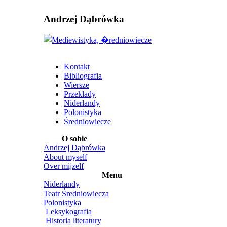
Andrzej Dąbrówka
Kontakt
Bibliografia
Wiersze
Przekłady
Niderlandy
Polonistyka
Średniowiecze
O sobie
Andrzej Dąbrówka
About myself
Over mijzelf
Menu
Niderlandy
Teatr Średniowiecza
Polonistyka
Leksykografia
Historia literatury