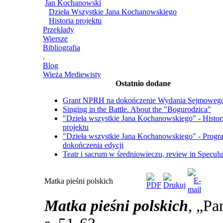
Jan Kochanowski
Dzieła Wszystkie Jana Kochanowskiego
Historia projektu
Przekłady
Wiersze
Bibliografia
.
Blog
Wieża Mediewisty
Ostatnio dodane
Grant NPRH na dokończenie Wydania Sejmoweg
Singing in the Battle. About the "Bogurodzica"
"Dzieła wszystkie Jana Kochanowskiego" - Histor
projektu
"Dzieła wszystkie Jana Kochanowskiego" - Progr
dokończenia edycji
Teatr i sacrum w średniowieczu, review in Specul
Matka pieśni polskich
Matka pieśni polskich
, „Pa