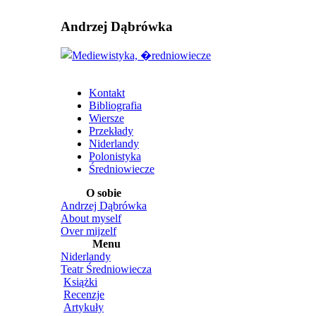
Andrzej Dąbrówka
Kontakt
Bibliografia
Wiersze
Przekłady
Niderlandy
Polonistyka
Średniowiecze
O sobie
Andrzej Dąbrówka
About myself
Over mijzelf
Menu
Niderlandy
Teatr Średniowiecza
Książki
Recenzje
Artykuły