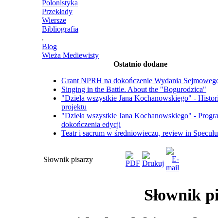
Polonistyka
Przekłady
Wiersze
Bibliografia
.
Blog
Wieża Mediewisty
Ostatnio dodane
Grant NPRH na dokończenie Wydania Sejmoweg
Singing in the Battle. About the "Bogurodzica"
"Dzieła wszystkie Jana Kochanowskiego" - Histor
projektu
"Dzieła wszystkie Jana Kochanowskiego" - Progr
dokończenia edycji
Teatr i sacrum w średniowieczu, review in Specul
Słownik pisarzy
Słownik p