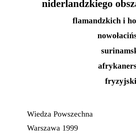
niderlandzkiego obs
flamandzkich i h
nowołaciń
surinams
afrykaner
fryzyjsk
Wiedza Powszechna
Warszawa 1999