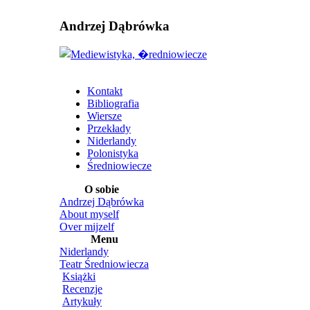
Andrzej Dąbrówka
Kontakt
Bibliografia
Wiersze
Przekłady
Niderlandy
Polonistyka
Średniowiecze
O sobie
Andrzej Dąbrówka
About myself
Over mijzelf
Menu
Niderlandy
Teatr Średniowiecza
Książki
Recenzje
Artykuły