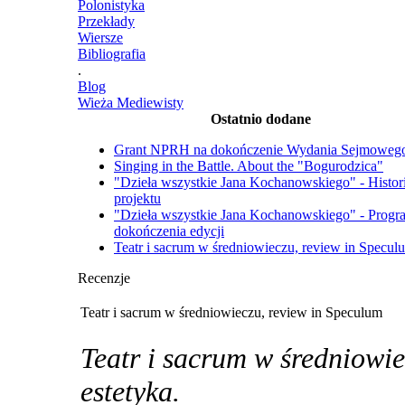
Polonistyka
Przekłady
Wiersze
Bibliografia
.
Blog
Wieża Mediewisty
Ostatnio dodane
Grant NPRH na dokończenie Wydania Sejmoweg
Singing in the Battle. About the "Bogurodzica"
"Dzieła wszystkie Jana Kochanowskiego" - Histor
projektu
"Dzieła wszystkie Jana Kochanowskiego" - Progr
dokończenia edycji
Teatr i sacrum w średniowieczu, review in Specul
Recenzje
Teatr i sacrum w średniowieczu, review in Speculum
Teatr i sacrum w średniowiec
estetyka.