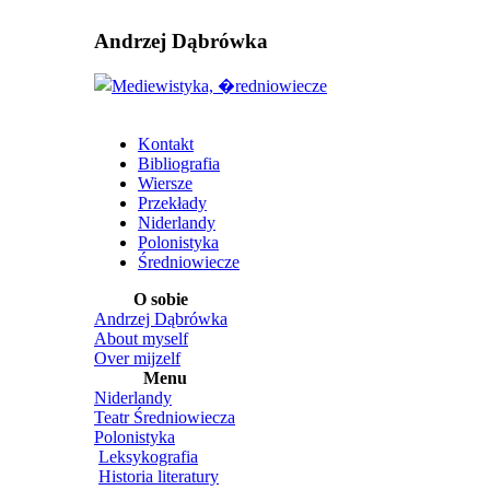
Andrzej Dąbrówka
Kontakt
Bibliografia
Wiersze
Przekłady
Niderlandy
Polonistyka
Średniowiecze
O sobie
Andrzej Dąbrówka
About myself
Over mijzelf
Menu
Niderlandy
Teatr Średniowiecza
Polonistyka
Leksykografia
Historia literatury