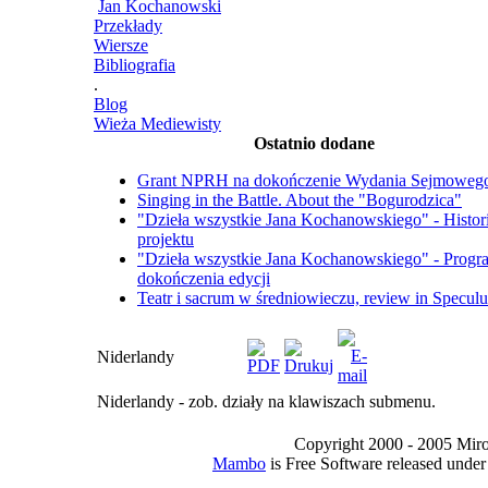
Jan Kochanowski
Przekłady
Wiersze
Bibliografia
.
Blog
Wieża Mediewisty
Ostatnio dodane
Grant NPRH na dokończenie Wydania Sejmoweg
Singing in the Battle. About the "Bogurodzica"
"Dzieła wszystkie Jana Kochanowskiego" - Histor
projektu
"Dzieła wszystkie Jana Kochanowskiego" - Progr
dokończenia edycji
Teatr i sacrum w średniowieczu, review in Specul
Niderlandy
Niderlandy - zob. działy na klawiszach submenu.
Copyright 2000 - 2005 Miro I
Mambo
is Free Software released unde