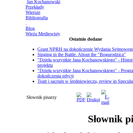
Jan Kochanowski
Przekłady
Wiersze
Bibliografia
.
Blog
Wieża Mediewisty
Ostatnio dodane
Grant NPRH na dokończenie Wydania Sejmoweg
Singing in the Battle. About the "Bogurodzica"
"Dzieła wszystkie Jana Kochanowskiego" - Histor
projektu
"Dzieła wszystkie Jana Kochanowskiego" - Progr
dokończenia edycji
Teatr i sacrum w średniowieczu, review in Specul
Słownik pisarzy
Słownik p