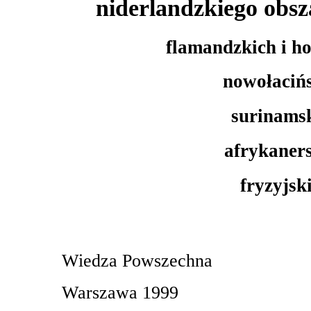
niderlandzkiego obs
flamandzkich i h
nowołaciń
surinams
afrykaner
fryzyjsk
Wiedza Powszechna
Warszawa 1999