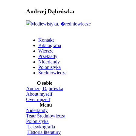
Andrzej Dąbrówka
Kontakt
Bibliografia
Wiersze
Przekłady
Niderlandy
Polonistyka
Średniowiecze
O sobie
Andrzej Dąbrówka
About myself
Over mijzelf
Menu
Niderlandy
Teatr Średniowiecza
Polonistyka
Leksykografia
Historia literatury