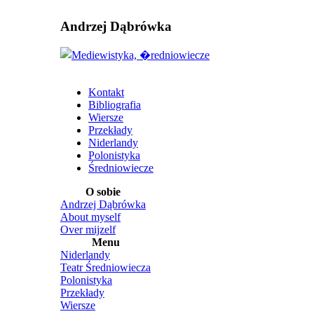
Andrzej Dąbrówka
Kontakt
Bibliografia
Wiersze
Przekłady
Niderlandy
Polonistyka
Średniowiecze
O sobie
Andrzej Dąbrówka
About myself
Over mijzelf
Menu
Niderlandy
Teatr Średniowiecza
Polonistyka
Przekłady
Wiersze