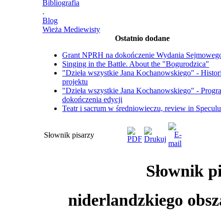
Bibliografia
.
Blog
Wieża Mediewisty
Ostatnio dodane
Grant NPRH na dokończenie Wydania Sejmoweg
Singing in the Battle. About the "Bogurodzica"
"Dzieła wszystkie Jana Kochanowskiego" - Histor
projektu
"Dzieła wszystkie Jana Kochanowskiego" - Progr
dokończenia edycji
Teatr i sacrum w średniowieczu, review in Specul
Słownik pisarzy
Słownik p
niderlandzkiego obs