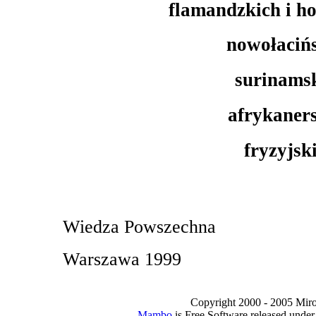
flamandzkich i h
nowołaciń
surinams
afrykaner
fryzyjsk
Wiedza Powszechna
Warszawa 1999
Copyright 2000 - 2005 Miro I
Mambo
is Free Software released unde