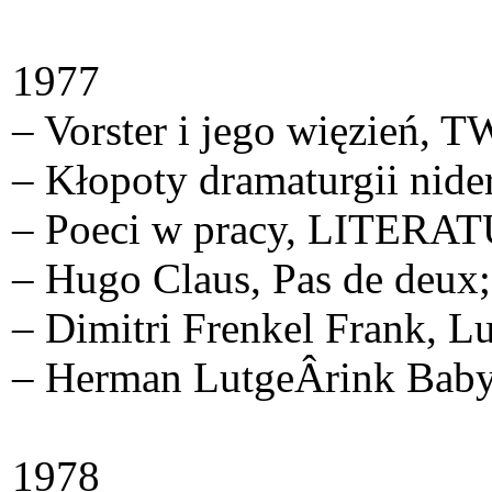
1977
– Vorster i jego więzień
– Kłopoty dramaturgii nid
– Poeci w pracy, LITERA
– Hugo Claus, Pas de deux;
– Dimitri Frenkel Frank, L
– Herman LutgeÂ­rink Bab
1978