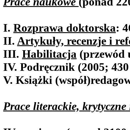
Prace naukowe
(ponad 220
I.
Rozprawa doktorska
: 4
II.
Artykuły, recenzje i re
III.
Habilitacja
(przewód u
IV. Podręcznik (2005; 430 
V. Książki (współ)redago
Prace literackie, krytyczne