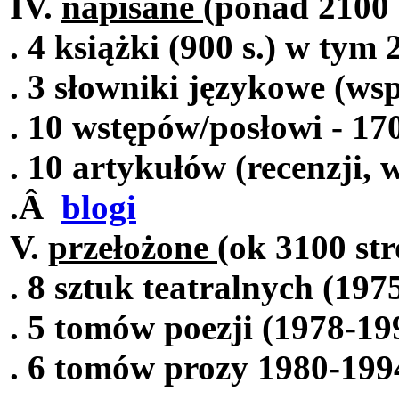
IV.
napisane
(ponad 2100 
. 4 książki (900 s.) w tym
. 3 słowniki językowe (ws
. 10 wstępów/posłowi - 170
. 10 artykułów (recenzji,
.Â
blogi
V.
przełożone
(ok 3100 str
. 8 sztuk teatralnych (197
. 5 tomów poezji (1978-199
. 6 tomów prozy 1980-1994