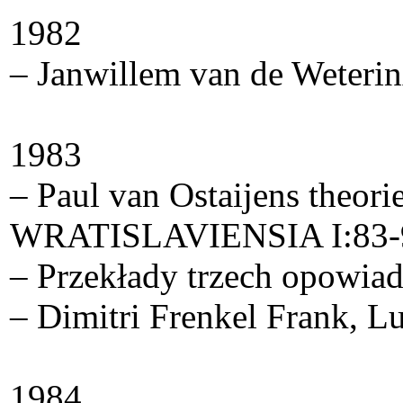
1982
– Janwillem van de WeterinÂ
1983
– Paul van Ostaijens theor
WRATISLAVIENSIA I:83-97 
– Przekłady trzech opowia
– Dimitri Frenkel Frank, L
1984