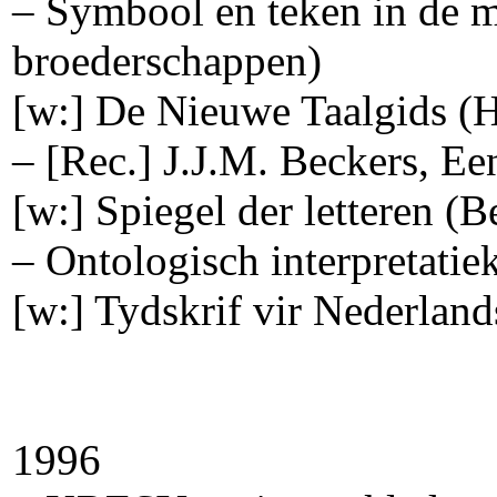
– Symbool en teken in de 
broederschappen)
[w:] De Nieuwe Taalgids 
– [Rec.] J.J.M. Beckers, Ee
[w:] Spiegel der letteren (B
– Ontologisch interpretati
[w:] Tydskrif vir Nederlan
1996