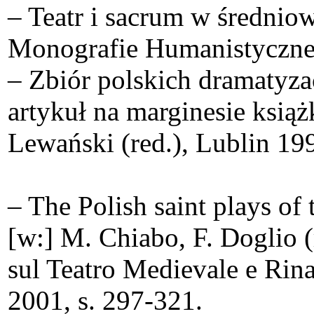
– Teatr i sacrum w średnio
Monografie Humanistyczne
– Zbiór polskich dramatyzac
artykuł na marginesie ksią
Lewański (red.), Lublin 199
– The Polish saint plays of
[w:] M. Chiabo, F. Doglio (
sul Teatro Medievale e Rin
2001, s. 297-321.