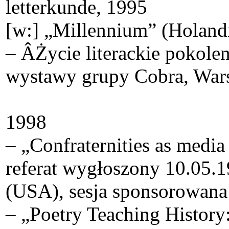
letterkunde, 1995
[w:] „Millennium” (Holandi
– ÂŻycie literackie pokolen
wystawy grupy Cobra, Warsz
1998
– „Confraternities as media
referat wygłoszony 10.05
(USA), sesja sponsorowana 
– „Poetry Teaching History: