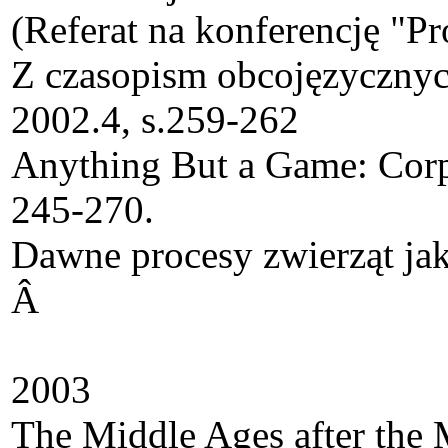
(Referat na konferencję "P
Z czasopism obcojęzycznyc
2002.4, s.259-262
Anything But a Game: Corpu
245-270.
Dawne procesy zwierząt jako
Â
2003
The Middle Ages after the