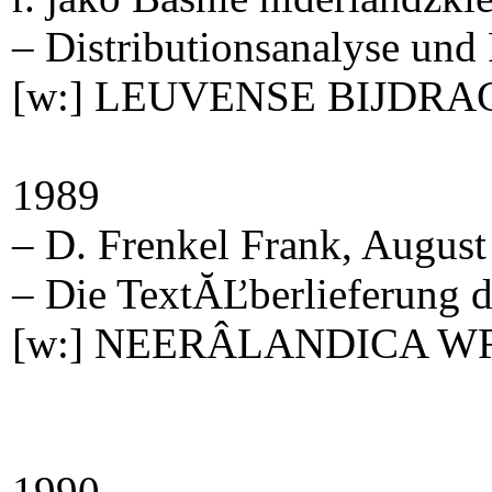
– Distributionsanalyse und 
[w:] LEUVENSE BIJDRAG
1989
– D. Frenkel Frank, August 
– Die TextĂĽberlieferung d
[w:] NEERÂ­LANDICA WR
1990