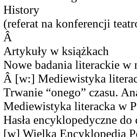
History
(referat na konferencji teat
Â
Artykuły w książkach
Nowe badania literackie w 
Â [w:] Mediewistyka litera
Trwanie “onego” czasu. A
Mediewistyka literacka w 
Hasła encyklopedyczne do d
[w] Wielka Encyklopedia 