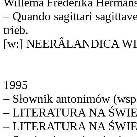
Willema Frederika Hermans
– Quando sagittari sagitta
trieb.
[w:] NEERÂ­LANDICA WR
1995
– Słownik antonimów (wsp
– LITERATURA NA ŚWIECIE 
– LITERATURA NA ŚWIECI