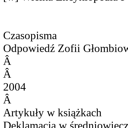
Czasopisma
Odpowiedź Zofii Głombiows
Â
Â
2004
Â
Artykuły w książkach
Deklamacja w średniowieczne