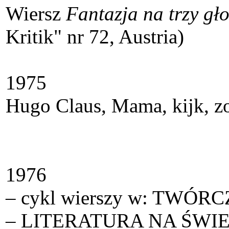
Wiersz
Fantazja na trzy gł
Kritik" nr 72, Austria)
1975
Hugo Claus, Mama, kijk, z
1976
– cykl wierszy w: TWÓRC
– LITERATURA NA ŚWIECIE n