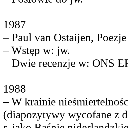
1987
– Paul van Ostaijen, Poez
– Wstęp w: jw.
– Dwie recenzje w: ONS E
1988
– W krainie nieśmiertelnośc
(diapozytywy wycofane z d
r. jako Baśnie niderlandzkie