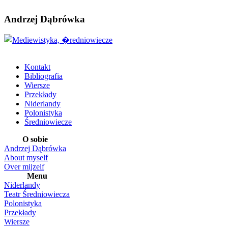
Andrzej Dąbrówka
Kontakt
Bibliografia
Wiersze
Przekłady
Niderlandy
Polonistyka
Średniowiecze
O sobie
Andrzej Dąbrówka
About myself
Over mijzelf
Menu
Niderlandy
Teatr Średniowiecza
Polonistyka
Przekłady
Wiersze