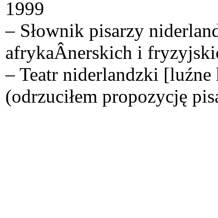
1999
– Słownik pisarzy niderlan
afrykaÂ­nerskich i fryzyjsk
– Teatr niderlandzki [luźn
(odrzuciłem propozycję pisa