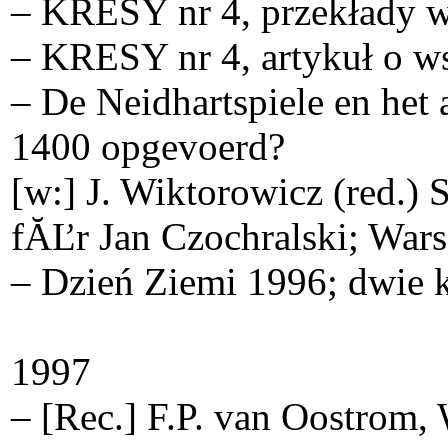
– KRESY nr 4, przekłady w
– KRESY nr 4, artykuł o ws
– De Neidhartspiele en het
1400 opgevoerd?
[w:] J. Wiktorowicz (red.) 
fĂĽr Jan Czochralski; War
– Dzień Ziemi 1996; dwie k
1997
– [Rec.] F.P. van Oostrom, 