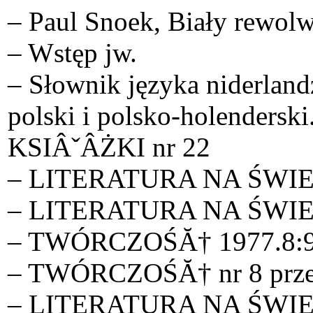
– Paul Snoek, Biały rewolw
– Wstęp jw.
– Słownik języka niderland
polski i polsko-holenders
KSIÂˇÂŻKI nr 22
– LITERATURA NA ŚWIECIE
– LITERATURA NA ŚWIECIE
– TWÓRCZOŚĂ† 1977.8:98-1
– TWÓRCZOŚĂ† nr 8 przek
– LITERATURA NA ŚWIECIE