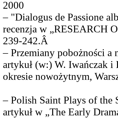
2000
– "Dialogus de Passione al
recenzja w „RESEARCH 
239-242.Â
– Przemiany pobożności a 
artykuł (w:) W. Iwańczak i
okresie nowożytnym, Warsz
– Polish Saint Plays of the
artykuł w „The Early Drama