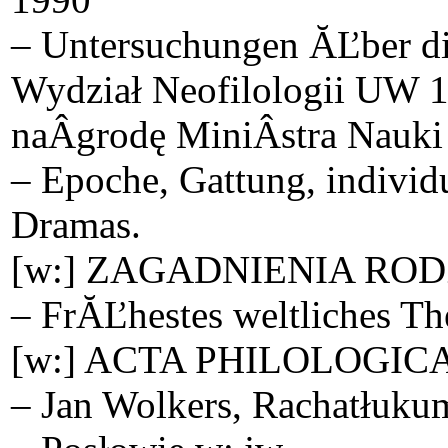
– Untersuchungen ĂĽber die
Wydział Neofilologii UW 1
naÂ­grodę MiniÂ­stra Nauki 
– Epoche, Gattung, individu
Dramas.
[w:] ZAGADNIENIA ROD
– FrĂĽhestes weltliches The
[w:] ACTA PHILOLOGICA
– Jan Wolkers, Rachatłukum 