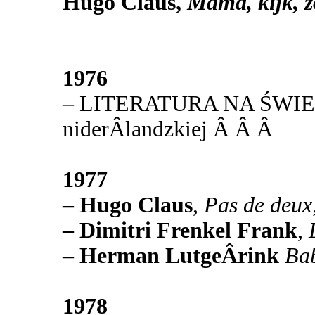
Hugo Claus,
Mama, kijk, 
1976
– LITERATURA NA ŚWIECIE 
niderÂ­landzkiej Â Â Â
1977
– Hugo Claus
,
Pas de deux
– Dimitri Frenkel Frank
,
– Herman LutgeÂ­rink
Ba
1978