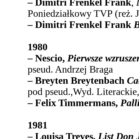
– Dimitri Frenkel Frank
,
Poniedziałkowy TVP (reż. 
– Dimitri Frenkel Frank
B
1980
– Nescio,
Pierwsze wzrusze
pseud. Andrzej Braga
– Breyten Breytenbach
Cał
pod pseud.,Wyd. Literacki
– Felix Timmermans,
Palli
1981
– Louisa Treves,
List Don