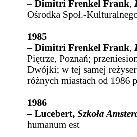
– Dimitri Frenkel Frank
,
Ośrodka Społ.-Kulturalneg
1985
– Dimitri Frenkel Frank
,
Piętrze, Poznań; przeniesion
Dwójki; w tej samej reżyse
różnych miastach od 1986 p
1986
– Lucebert,
Szkoła Amster
humanum est