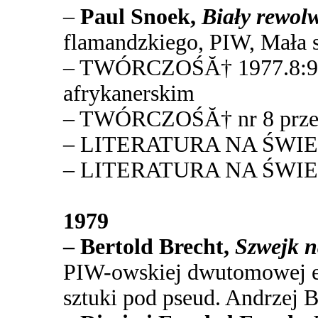
–
Paul Snoek,
Biały
rewol
flamandzkiego, PIW, Mała se
– TWÓRCZOŚĂ† 1977.8:98-
afrykanerskim
– TWÓRCZOŚĂ† nr 8 przek
– LITERATURA NA ŚWIECIE
– LITERATURA NA ŚWIECIE
1979
– Bertold Brecht,
Szwejk n
PIW-owskiej dwutomowej ed
sztuki pod pseud. Andrzej 