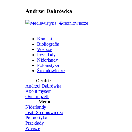
Andrzej Dąbrówka
Kontakt
Bibliografia
Wiersze
Przekłady
Niderlandy
Polonistyka
Średniowiecze
O sobie
Andrzej Dąbrówka
About myself
Over mijzelf
Menu
Niderlandy
Teatr Średniowiecza
Polonistyka
Przekłady
Wiersze