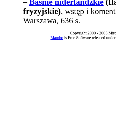
–
Baśnie niderlandzkie
(fl
fryzyjskie)
, wstęp i koment
Warszawa, 636 s.
Copyright 2000 - 2005 Miro I
Mambo
is Free Software released unde