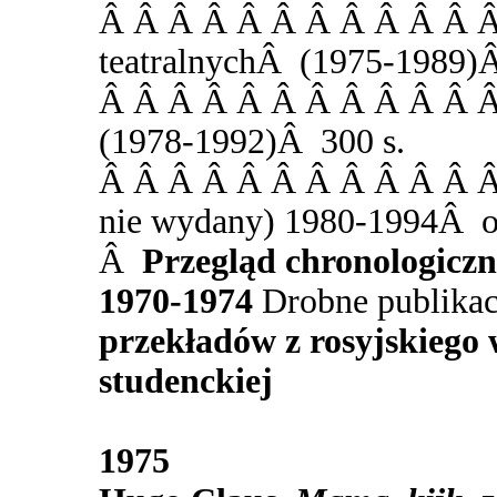
Â Â Â Â Â Â Â Â Â Â Â Â 
teatralnychÂ (1975-1989)Â
Â Â Â Â Â Â Â Â Â Â Â Â
(1978-1992)Â 300 s.
Â Â Â Â Â Â Â Â Â Â Â Â
nie wydany) 1980-1994Â ok
Â
Przegląd chronologicz
1970-1974
Drobne publika
przekładów z rosyjskiego 
studenckiej
1975