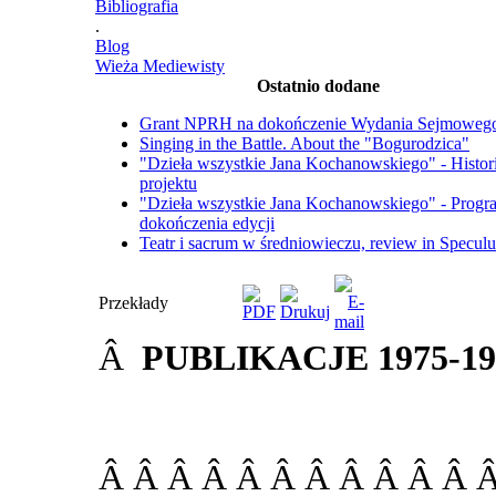
Bibliografia
.
Blog
Wieża Mediewisty
Ostatnio dodane
Grant NPRH na dokończenie Wydania Sejmoweg
Singing in the Battle. About the "Bogurodzica"
"Dzieła wszystkie Jana Kochanowskiego" - Histor
projektu
"Dzieła wszystkie Jana Kochanowskiego" - Progr
dokończenia edycji
Teatr i sacrum w średniowieczu, review in Specul
Przekłady
Â
PUBLIKACJE 1975-199
Â Â Â Â Â Â Â Â Â Â Â