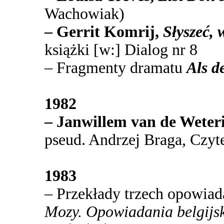
Wachowiak)
– Gerrit Komrij,
Słyszeć, 
książki [w:] Dialog nr 8
– Fragmenty dramatu
Als d
1982
– Janwillem van de Weteri
pseud. Andrzej Braga,
Czyt
1983
– Przekłady trzech opowia
Mozy. Opowiadania belgijs