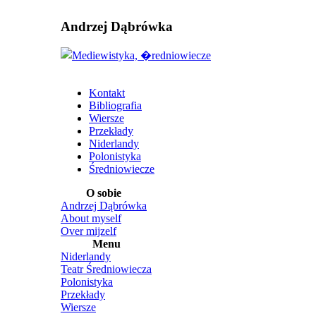
Andrzej Dąbrówka
Kontakt
Bibliografia
Wiersze
Przekłady
Niderlandy
Polonistyka
Średniowiecze
O sobie
Andrzej Dąbrówka
About myself
Over mijzelf
Menu
Niderlandy
Teatr Średniowiecza
Polonistyka
Przekłady
Wiersze