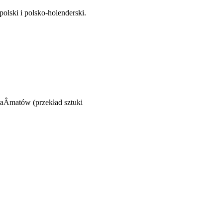
olski i polsko-holenderski.
aÂ­matów (przekład sztuki