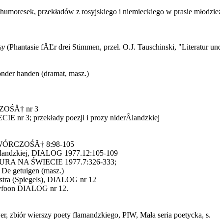
humoresek, przekładów z rosyjskiego i niemieckiego w prasie młodzież
sy
(Phantasie fĂĽr drei Stimmen, przeł. O.J. Tauschinski, "Literatur und
nder handen (dramat, masz.)
CZOŚĂ† nr 3
r 3; przekłady poezji i prozy niderÂ­landzkiej
, TWÓRCZOŚĂ† 8:98-105
erlandzkiej, DIALOG 1977.12:105-109
TURA NA ŚWIECIE 1977.7:326-333;
 De getuigen (masz.)
ustra (Spiegels), DIALOG nr 12
yfoon DIALOG nr 12.
r, zbiór wierszy poety flamandzkiego, PIW, Mała seria poetycka, s.