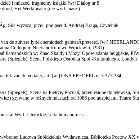
dzieć i milczeć, fragmenty książki [w:] Dialog nr 8
 dood, Het Werktheater (nie wyd. masz.)
­g, Siła wyższa, przeł. pod pseud. Andrzej Braga, Czytelnik
rie van de zuivere lyriek semiotisch geinterÂ­preteerd. [w:] NE
erat na Colloquim Neerlandicum we Wrocławiu, 1981)
ań flamandzkich w: Znad Skaldy i Mozy. Opowiadania belgijskie, PIW
ustra (Spiegels), Scena Polskiego Ośrodka Społ.-Kulturalnego, Londyn
praktijk van de vertaler, art. [w:] ONS ERFDEEL nr 3:375-384,
tra (Spiegels), Scena na Piętrze, Poznań; przeniesione do telewizji, St
iewicz) grywane w różnych miastach od 1986 pod auspicjami Teatru Stu
amska; Wyd. Literackie, seria humanum est
je wybrane; Ludowa Spółdzielnia Wydawnicza, Biblioteka Poetów XX 