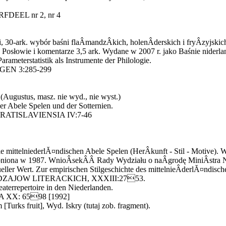
RFDEEL nr 2, nr 4
i, 30-ark. wybór baśni flaÂ­mandzÂ­kich, holenÂ­derskich i fryÂ­zyjsk
 Posłowie i komentarze 3,5 ark. Wydane w 2007 r. jako Baśnie niderla
arameterstatistik als Instrumente der Philologie.
GEN 3:285-299
(Augustus, masz. nie wyd., nie wyst.)
er Abele Spelen und der Sotternien.
RATISLAVIENSIA IV:7-46
 mittelniederlĂ¤ndischen Abele Spelen (HerÂ­kunft - Stil - Motive). 
oniona w 1987. WnioÂ­sekÂ­Â­ Rady Wydziału o naÂ­grodę MiniÂ­stra N
eller Wert. Zur empirischen Stilgeschichte des mittelnieÂ­derlĂ¤ndisc
DZAJOW LITERACKICH, XXXIII:2753.
aterrepertoire in den Niederlanden.
 XX: 6598 [1992]
[Turks fruit], Wyd. Iskry (tutaj zob. fragment).