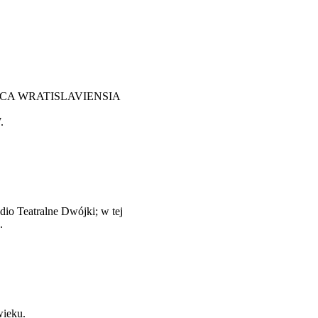
ERLANDICA WRATISLAVIENSIA
.
udio Teatralne Dwójki; w tej
.
wieku.