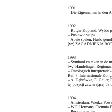
1991
– Die Eigennamen in den
1992
– Rutger Kopland, Wybór po
– Posłowie w: jw.
– Abele spelen. Hasło genol
[w:] ZAGADNIENIA RO
1993
– Symbool en teken in de 
[w:] Handelingen Regionaa
– Ontologisch interpretatie
Ref. 7. Internasionale Kong
– A. Dąbrówka, E. Geller,
tej pozycji zawierającej 5
1994
– Amsterdam, Wiedza Pows
– W.F. Hermans, Ciemnia 
– Posłowie w: jw.