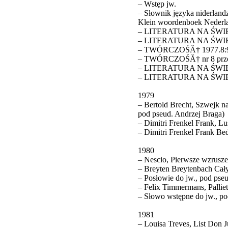
– Wstęp jw.
– Słownik języka niderlandz
Klein woordenboek Nederl
– LITERATURA NA ŚWIECIE
– LITERATURA NA ŚWIECIE
– TWÓRCZOŚĂ† 1977.8:98-1
– TWÓRCZOŚĂ† nr 8 przek
– LITERATURA NA ŚWIECI
– LITERATURA NA ŚWIECIE
1979
– Bertold Brecht, Szwejk n
pod pseud. Andrzej Braga)
– Dimitri Frenkel Frank, Lu
– Dimitri Frenkel Frank Be
1980
– Nescio, Pierwsze wzrusze
– Breyten Breytenbach Cały
– Posłowie do jw., pod pseu
– Felix Timmermans, Palliet
– Słowo wstępne do jw., po
1981
– Louisa Treves, List Don 