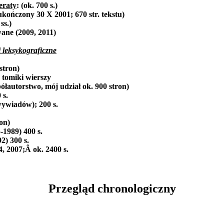
feraty
: (ok. 700 s.)
kończony 30 X 2001; 670 str. tekstu)
ss.)
ane (2009, 2011)
i leksykograficzne
stron)
2 tomiki wierszy
ółautorstwo, mój udział ok. 900 stron)
 s.
 wywiadów); 200 s.
on)
-1989) 400 s.
2) 300 s.
, 2007;Â ok. 2400 s.
Przegląd chronologiczny