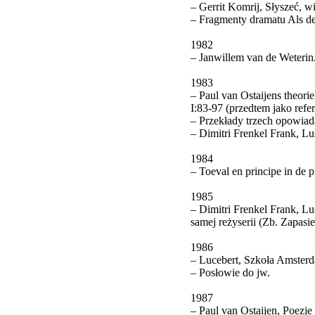
– Gerrit Komrij, Słyszeć, wi
– Fragmenty dramatu Als de
1982
– Janwillem van de WeterinÂ
1983
– Paul van Ostaijens theo
I:83-97 (przedtem jako ref
– Przekłady trzech opowiad
– Dimitri Frenkel Frank, L
1984
– Toeval en principe in de 
1985
– Dimitri Frenkel Frank, Lus
samej reżyserii (Zb. Zapas
1986
– Lucebert, Szkoła Amsterd
– Posłowie do jw.
1987
– Paul van Ostaijen, Poez