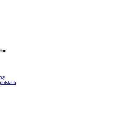
łon
rzy
 polskich