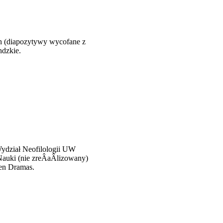
ich (diapozytywy wycofane z
ndzkie.
Wydział Neofilologii UW
auki (nie zreÂ­aÂ­lizowany)
hen Dramas.