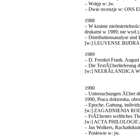
– Wstęp w: jw.
– Dwie recenzje w: ONS E
1988
– W krainie nieśmiertelnośc
drukarni w 1989; nie wyd.).
– Distributionsanalyse und P
[w:] LEUVENSE BIJDRA
1989
– D. Frenkel Frank, August 
– Die TextĂĽberlieferung d
[w:] NEERÂ­LANDICA W
1990
– Untersuchungen ĂĽber die
1990, Praca doktorska, obr
– Epoche, Gattung, individu
[w:] ZAGADNIENIA RO
– FrĂĽhestes weltliches The
[w:] ACTA PHILOLOGICA
– Jan Wolkers, Rachatłukum 
– Posłowie w: jw.