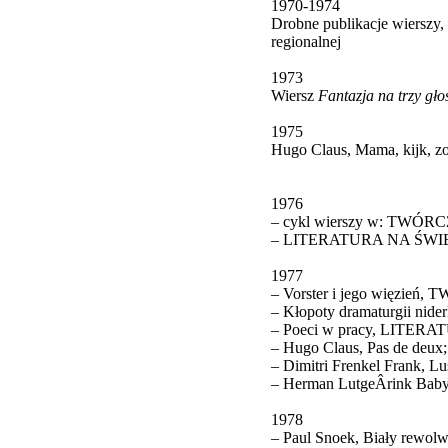
1970-1974
Drobne publikacje wierszy, 
regionalnej
1973
Wiersz
Fantazja na trzy gło
1975
Hugo Claus, Mama, kijk, zo
1976
– cykl wierszy w: TWÓR
– LITERATURA NA ŚWIECIE n
1977
– Vorster i jego więzień
– Kłopoty dramaturgii nid
– Poeci w pracy, LITERA
– Hugo Claus, Pas de deux;
– Dimitri Frenkel Frank, L
– Herman LutgeÂ­rink Bab
1978
– Paul Snoek, Biały rewolwe