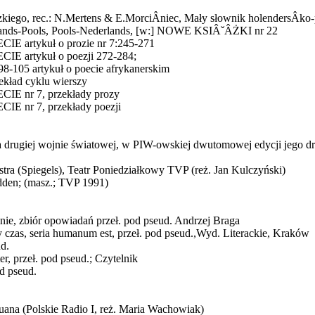
kiego, rec.: N.Mertens & E.MorciÂ­niec, Mały słownik holendersÂ­ko-p
ands-Pools, Pools-Nederlands, [w:] NOWE KSIÂˇÂŻKI nr 22
 artykuł o prozie nr 7:245-271
 artykuł o poezji 272-284;
05 artykuł o poecie afrykanerskim
ład cyklu wierszy
E nr 7, przekłady prozy
 nr 7, przekłady poezji
a drugiej wojnie światowej, w PIW-owskiej dwutomowej edycji jego dr
stra (Spiegels), Teatr Poniedziałkowy TVP (reż. Jan Kulczyński)
dden; (masz.; TVP 1991)
nie, zbiór opowiadań przeł. pod pseud. Andrzej Braga
 czas, seria humanum est, przeł. pod pseud.,Wyd. Literackie, Kraków
d.
er, przeł. pod pseud.; Czytelnik
d pseud.
Juana (Polskie Radio I, reż. Maria Wachowiak)