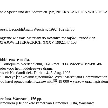
 Abele Spelen und den Sotternien. [w:] NEERÂ­LANDICA WRATISL
ezji. LeopoldiÂ­num Wrocław, 1992. 162 str. 8o.
ogiczne w dziale Materiały do słownika rodzajów literacÂ­kich.
DZAJOW LITERACKICH XXXV 1992:147-153
middeleeuwse media.
l Colloquium Neerlandicum, 11-15 mei 1993. Wrocław 1994:81-86
kader voor het middeleeuwse drama.
res vir Neerlandistiek, Durban 4.-7. Aug. 1993.
 R. Turczyn  Słownik synonimów. Wyd.: Market and Communication
3 000 haseł opracowałem czasowniki  19 000 wyrazów oraz napisałem 
zechna, Warszawa, 156 pp.
Damoklesa [De donkere kamer van Damokles] Alfa, Warszawa