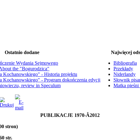
Ostatnio dodane
Najwięcej ods
ńczenie Wydania Sejmowego
Bibliografia
. About the "Bogurodzica"
Przekłady
na Kochanowskiego" - Historia projektu
Niderlandy
na Kochanowskiego" - Program dokończenia edycji
Słownik pisa
dniowieczu, review in Speculum
Matka pieśni
PUBLIKACJE 1970-Â­2012
00 stron)
60 str.