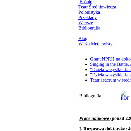
Baśnie
Teatr Średniowiecza
Polonistyka
Przekłady
Wiersze
Bibliografia
.
Blog
Wieża Mediewisty
Grant NPRH na doko
Singing in the Battle
"Dzieła wszystkie Ja
"Dzieła wszystkie Ja
Teatr i sacrum w śre
Bibliografia
Prace naukowe
(ponad 22
I.
Rozprawa doktorska
: 4