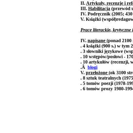
II.
Artykuły, recenzje i re
III.
Habilitacja
(przewód u
IV. Podręcznik (2005; 430 
V. Książki (współ)redagow
Prace literackie, krytyczne 
IV.
napisane
(ponad 2100 
. 4 książki (900 s.) w tym 
. 3 słowniki językowe (wsp
. 10 wstępów/posłowi - 170
. 10 artykułów (recenzji,
.Â
blogi
V.
przełożone
(ok 3100 str
. 8 sztuk teatralnych (1975
. 5 tomów poezji (1978-199
. 6 tomów prozy 1980-1994