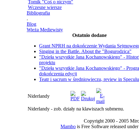
Tomik "Coś o niczym"
Wczesne wiersze
Bibliografia
.
Blog
Wieża Mediewisty
Ostatnio dodane
Grant NPRH na dokończenie Wydania Sejmoweg
Singing in the Battle. About the "Bogurodzica"
"Dzieła wszystkie Jana Kochanowskiego" - Histor
projektu
"Dzieła wszystkie Jana Kochanowskiego" - Progr
dokończenia edycji
Teatr i sacrum w średniowieczu, review in Specul
Niderlandy
Niderlandy - zob. działy na klawiszach submenu.
Copyright 2000 - 2005 Miro I
Mambo
is Free Software released unde