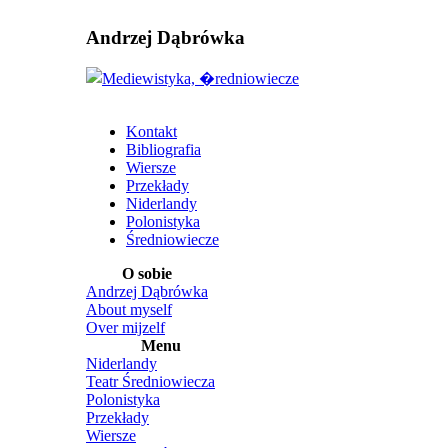
Andrzej Dąbrówka
Kontakt
Bibliografia
Wiersze
Przekłady
Niderlandy
Polonistyka
Średniowiecze
O sobie
Andrzej Dąbrówka
About myself
Over mijzelf
Menu
Niderlandy
Teatr Średniowiecza
Polonistyka
Przekłady
Wiersze