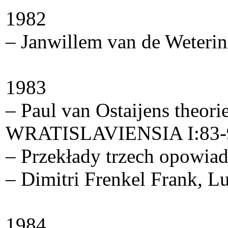
1982
– Janwillem van de WeterinÂ
1983
– Paul van Ostaijens theor
WRATISLAVIENSIA I:83-97 
– Przekłady trzech opowia
– Dimitri Frenkel Frank, L
1984