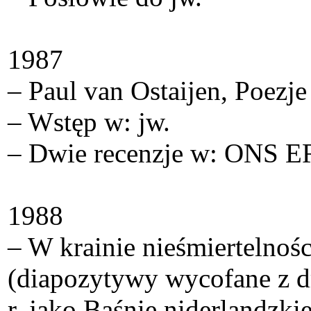
1987
– Paul van Ostaijen, Poez
– Wstęp w: jw.
– Dwie recenzje w: ONS E
1988
– W krainie nieśmiertelnośc
(diapozytywy wycofane z d
r. jako Baśnie niderlandzkie