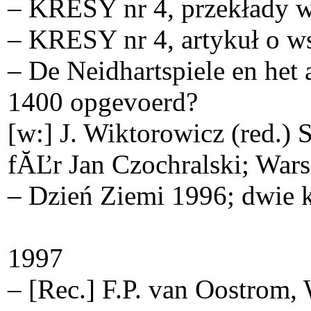
– KRESY nr 4, przekłady w
– KRESY nr 4, artykuł o ws
– De Neidhartspiele en het
1400 opgevoerd?
[w:] J. Wiktorowicz (red.) 
fĂĽr Jan Czochralski; War
– Dzień Ziemi 1996; dwie k
1997
– [Rec.] F.P. van Oostrom, 