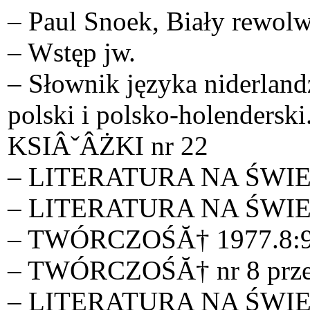
– Paul Snoek, Biały rewolw
– Wstęp jw.
– Słownik języka niderland
polski i polsko-holenders
KSIÂˇÂŻKI nr 22
– LITERATURA NA ŚWIECIE
– LITERATURA NA ŚWIECIE
– TWÓRCZOŚĂ† 1977.8:98-1
– TWÓRCZOŚĂ† nr 8 przek
– LITERATURA NA ŚWIECIE