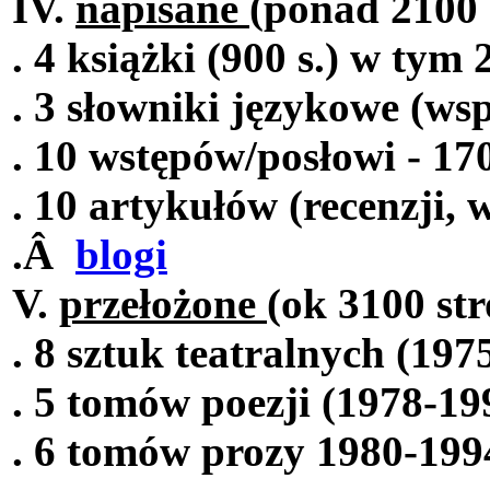
IV.
napisane
(ponad 2100 
. 4 książki (900 s.) w tym
. 3 słowniki językowe (ws
. 10 wstępów/posłowi - 170
. 10 artykułów (recenzji,
.Â
blogi
V.
przełożone
(ok 3100 str
. 8 sztuk teatralnych (197
. 5 tomów poezji (1978-199
. 6 tomów prozy 1980-1994