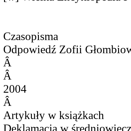
Czasopisma
Odpowiedź Zofii Głombiows
Â
Â
2004
Â
Artykuły w książkach
Deklamacja w średniowieczne