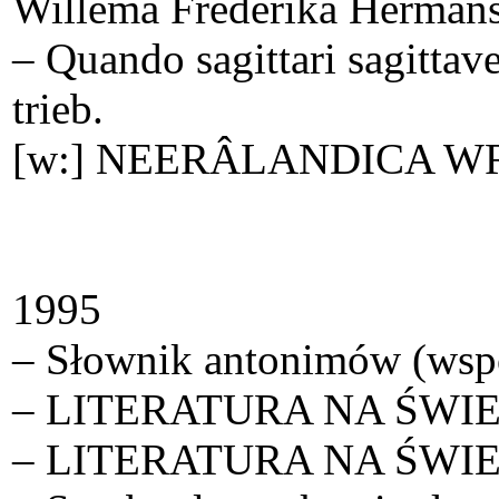
Willema Frederika Hermans
– Quando sagittari sagitta
trieb.
[w:] NEERÂ­LANDICA WR
1995
– Słownik antonimów (wsp
– LITERATURA NA ŚWIECIE 
– LITERATURA NA ŚWIECI