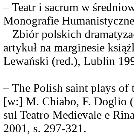
– Teatr i sacrum w średnio
Monografie Humanistyczne
– Zbiór polskich dramatyzac
artykuł na marginesie ksią
Lewański (red.), Lublin 199
– The Polish saint plays of
[w:] M. Chiabo, F. Doglio (
sul Teatro Medievale e Rin
2001, s. 297-321.