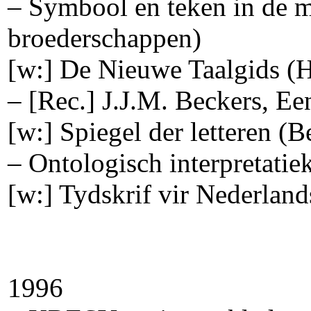
– Symbool en teken in de 
broederschappen)
[w:] De Nieuwe Taalgids 
– [Rec.] J.J.M. Beckers, Ee
[w:] Spiegel der letteren (B
– Ontologisch interpretati
[w:] Tydskrif vir Nederlan
1996