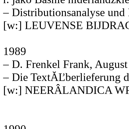
– Distributionsanalyse und 
[w:] LEUVENSE BIJDRAG
1989
– D. Frenkel Frank, August 
– Die TextĂĽberlieferung d
[w:] NEERÂ­LANDICA WR
1990