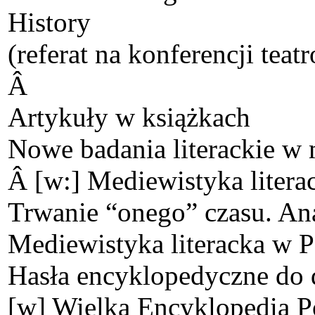
History
(referat na konferencji teat
Â
Artykuły w książkach
Nowe badania literackie w 
Â [w:] Mediewistyka litera
Trwanie “onego” czasu. A
Mediewistyka literacka w 
Hasła encyklopedyczne do d
[w] Wielka Encyklopedia 