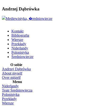
Andrzej Dąbrówka
Kontakt
Bibliografia
Wiersze
Przekłady
Niderlandy
Polonistyka
Średniowiecze
O sobie
Andrzej Dąbrówka
About myself
Over mijzelf
Menu
Niderlandy
Teatr Średniowiecza
Polonistyka
Przekłady
Wiersze