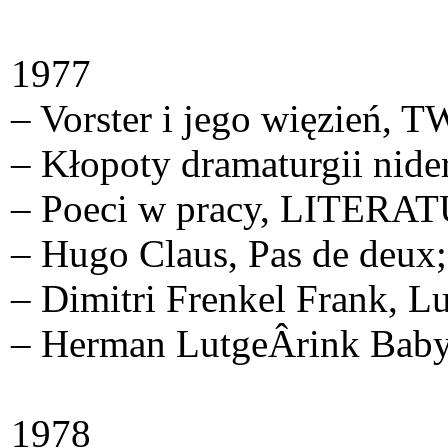
1977
– Vorster i jego więzień
– Kłopoty dramaturgii nid
– Poeci w pracy, LITERA
– Hugo Claus, Pas de deux;
– Dimitri Frenkel Frank, L
– Herman LutgeÂ­rink Bab
1978