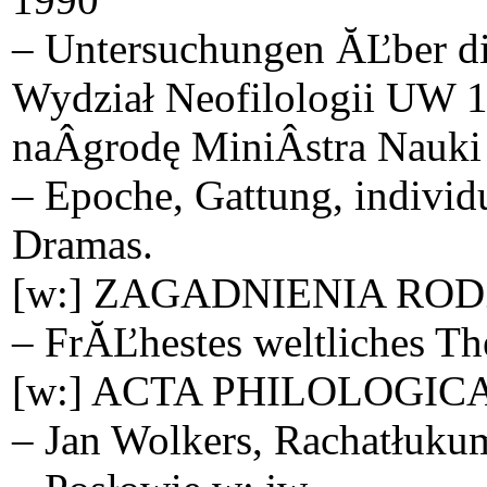
– Untersuchungen ĂĽber die
Wydział Neofilologii UW 1
naÂ­grodę MiniÂ­stra Nauki 
– Epoche, Gattung, individu
Dramas.
[w:] ZAGADNIENIA ROD
– FrĂĽhestes weltliches The
[w:] ACTA PHILOLOGICA
– Jan Wolkers, Rachatłukum 