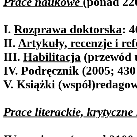
Prace naukowe
(ponad 220
I.
Rozprawa doktorska
: 4
II.
Artykuły, recenzje i re
III.
Habilitacja
(przewód u
IV. Podręcznik (2005; 430 
V. Książki (współ)redago
Prace literackie, krytyczne