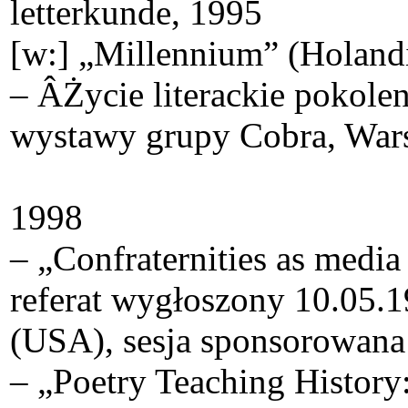
letterkunde, 1995
[w:] „Millennium” (Holandi
– ÂŻycie literackie pokolen
wystawy grupy Cobra, Warsz
1998
– „Confraternities as media
referat wygłoszony 10.05
(USA), sesja sponsorowana 
– „Poetry Teaching History: