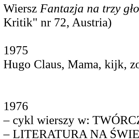
Wiersz
Fantazja na trzy gł
Kritik" nr 72, Austria)
1975
Hugo Claus, Mama, kijk, z
1976
– cykl wierszy w: TWÓRC
– LITERATURA NA ŚWIECIE n