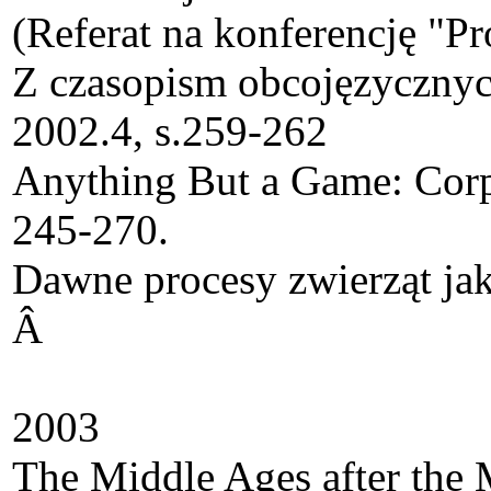
(Referat na konferencję "P
Z czasopism obcojęzycznyc
2002.4, s.259-262
Anything But a Game: Corpu
245-270.
Dawne procesy zwierząt jako
Â
2003
The Middle Ages after the