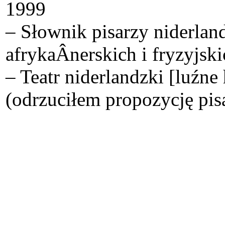
1999
– Słownik pisarzy niderlan
afrykaÂ­nerskich i fryzyjsk
– Teatr niderlandzki [luźn
(odrzuciłem propozycję pisa